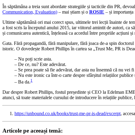
În săptămâna a treia sunt abordate strategiile și tacticile din PR, de
Communication, Evaluation)
– mai știam și o
ROSIE
– și importanța
Ultime săptămână ori mai corect spus, ultimele trei lecții înainte de tema 
a fost scris la începutul anului 2015, iar viitorul amintit de autori, c
și comunicarea autentică, înțeleasă ca acordul între propriile acțiuni și 
Gata. Fără propagandă, fără manipulare, fără joaca de-a spin doctorul (c
istoric. O dovedește Robert Phillips în cartea sa „Trust Me, PR is Dea
– Nu poți scrie asta.
– De ce, nu? Este adevărat.
– Se prea poate să fie adevărat, dar asta nu însemnă că nu vei fi 
– Nu este ironic ca într-o carte despre sfârșitul relațiilor public
1
– Ba da.
Dar despre Robert Phillips, fostul președinte și CEO la Edelman EMEA, 
atunci, să toate materialele cursului de introducere în relațiile publice
https://unbound.co.uk/books/trust-me-pr-is-dead/excerpt
, acces
Articole pe aceeași temă: