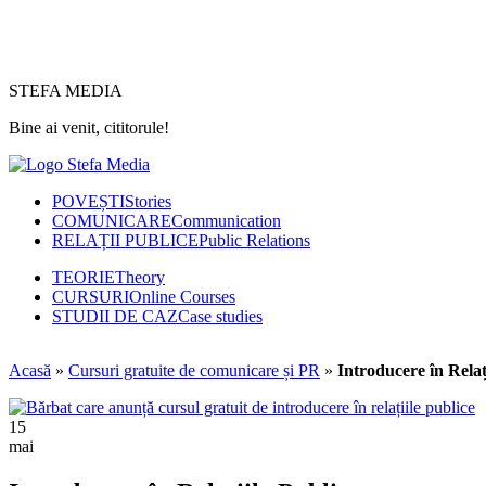
STEFA MEDIA
Bine ai venit, cititorule!
POVEȘTI
Stories
COMUNICARE
Communication
RELAȚII PUBLICE
Public Relations
TEORIE
Theory
CURSURI
Online Courses
STUDII DE CAZ
Case studies
Acasă
»
Cursuri gratuite de comunicare și PR
»
Introducere în Relaț
15
mai