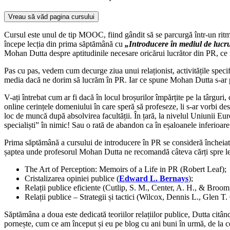
Vreau să văd pagina cursului
Cursul este unul de tip MOOC, fiind gândit să se parcurgă într-un ritm
începe lecția din prima săptămână cu
„Introducere în mediul de lucru
Mohan Dutta despre aptitudinile necesare oricărui lucrător din PR, ce ro
Pas cu pas, vedem cum decurge ziua unui relaționist, activitățile speci
media dacă ne dorim să lucrăm în PR. Iar ce spune Mohan Dutta s-ar potr
V-ați întrebat cum ar fi dacă în locul broșurilor împărțite pe la târguri,
online cerințele domeniului în care speră să profeseze, li s-ar vorbi desp
loc de muncă după absolvirea facultății. În țară, la nivelul Uniunii 
specialiști” în nimic! Sau o rată de abandon ca în eșaloanele inferioa
Prima săptămână a cursului de introducere în PR se consideră încheiată 
șaptea unde profesorul Mohan Dutta ne recomandă câteva cărți spre l
The Art of Perception: Memoirs of a Life in PR (Robert Leaf);
Cristalizarea opiniei publice (
Edward L. Bernays
);
Relații publice eficiente (Cutlip, S. M., Center, A. H., & Broom
Relații publice – Strategii și tactici (Wilcox, Dennis L., Glen T
Săptămâna a doua este dedicată teoriilor relațiilor publice, Dutta citâ
pornește, cum ce am început și eu pe blog cu ani buni în urmă, de la 