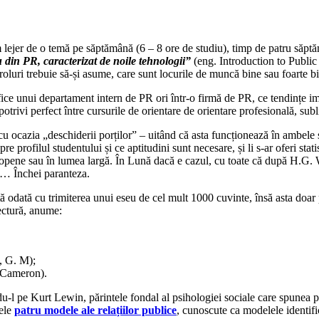
 lejer de o temă pe săptămână (6 – 8 ore de studiu), timp de patru săptă
 din PR, caracterizat de noile tehnologii”
(eng. Introduction to Publi
luri trebuie să-și asume, care sunt locurile de muncă bine sau foarte bine
fice unui departament intern de PR ori într-o firmă de PR, ce tendințe im
ivi perfect între cursurile de orientare de orientare profesională, subl
 cu ocazia „deschiderii porților” – uitând că asta funcționează în ambele s
re profilul studentului și ce aptitudini sunt necesare, și li s-ar oferi sta
Europene sau în lumea largă. În Lună dacă e cazul, cu toate că după H.G
re… Închei paranteza.
odată cu trimiterea unui eseu de cel mult 1000 cuvinte, însă asta doar p
ectură, anume:
, G. M);
. Cameron).
ndu-l pe Kurt Lewin, părintele fondal al psihologiei sociale care spunea 
cele
patru modele ale relațiilor publice
, cunoscute ca modelele identif