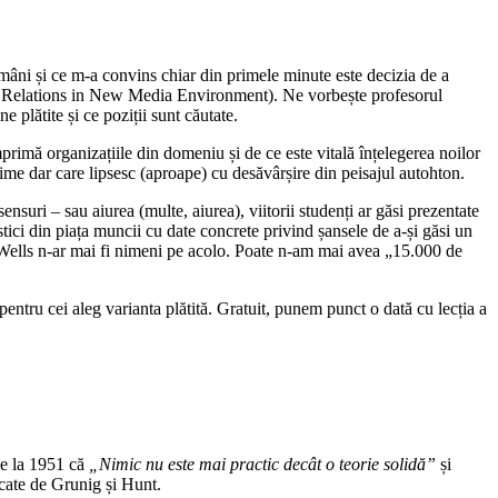
mâni și ce m-a convins chiar din primele minute este decizia de a
c Relations in New Media Environment). Ne vorbește profesorul
 plătite și ce poziții sunt căutate.
primă organizațiile din domeniu și de ce este vitală înțelegerea noilor
ime dar care lipsesc (aproape) cu desăvârșire din peisajul autohton.
ensuri – sau aiurea (multe, aiurea), viitorii studenți ar găsi prezentate
tistici din piața muncii cu date concrete privind șansele de a-și găsi un
. Wells n-ar mai fi nimeni pe acolo. Poate n-am mai avea „15.000 de
entru cei aleg varianta plătită. Gratuit, punem punct o dată cu lecția a
pe la 1951 că
„Nimic nu este mai practic decât o teorie solidă”
și
icate de Grunig și Hunt.