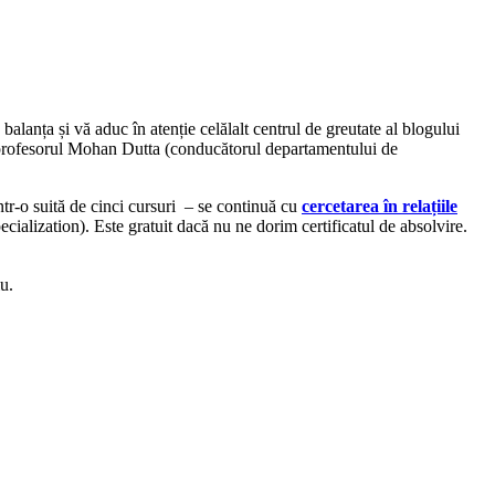
 balanța și vă aduc în atenție celălalt centrul de greutate al blogului
e profesorul Mohan Dutta (conducătorul departamentului de
ntr-o suită de cinci cursuri – se continuă cu
cercetarea în relațiile
cialization). Este gratuit dacă nu ne dorim certificatul de absolvire.
u.