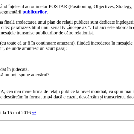
voalând înțelesul acronimelor POSTAR (Positioning, Objectives, Strategy,
 segmentării
publicurilor
.
finală (redactarea unui plan de relații publice) sunt dedicate înțelegerii t
a să citez parafrazez titlul unui serial tv „începe azi”. Tot aici este abo
mesajele transmise publicurilor de către relaționist.
u toate că ar fi în continuare amuzant), fiindcă încrederea în mesajele t
d”, de unde amintesc un scurt pasaj:
dat în judecată.
e să nu poți spune adevărul?
cea mai mare firmă de relații publice la nivel mondial, vă spun mai mul
, le descărcăm în format .mp4 dacă e cazul, descărcăm și transcrierea dacă
at la 15 mai 2016
↩