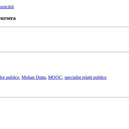
oursera
ilor publice
,
Mohan Dutta
,
MOOC
,
specialist relaţii publice