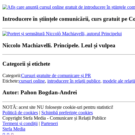
Introducere în științele comunicării, curs gratuit pe C
Niccolo Machiavelli. Principele. Leul și vulpea
Categorii și etichete
Categorii:
Cursuri gratuite de comunicare și PR
Etichete:
cursuri online
,
introducere în relații publice
,
modele ale relați
Autor:
Pahon Bogdan-Andrei
NOTĂ: acest site NU folosește cookie-uri pentru statistici!
Politică de cookies
|
Schimbă preferințe cookies
Copyright Stefa Media - Comunicare și Relații Publice
Termeni și condiții
|
Parteneri
Stefa Media