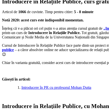
Introducere în Relațiile Publice, curs grat
Articol de
1066
de cuvinte. Timp pentru citire:
5 - 8 minute
Notă 2020: acest curs este indisponibil momentan.
Înțeleg că v-a plăcut ori cel puțin v-a atras atenția cursul gratuit de
„In
printr-un curs de
Introducere în Relațiile Publice.
Tot gratuit, găzdu
Comunicare și Noile Media de la Universitatea Națională din Singapore
Cursul de Introducere în Relațiile Publice face parte dintr-un proiect m
publice
– a căror absolvire online ne aduce specializarea de relații pub
😉
Chiar în varianta gratuită, consider acest curs de introducere esențial 
Găsești în articol:
Introducere în PR cu profesorul Mohan Dutta
Introducere în Relațiile Publice, cu Moha