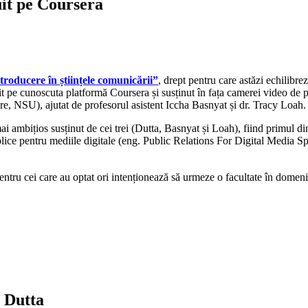
uit pe Coursera
troducere în științele comunicării”
, drept pentru care astăzi echilibrez
it pe cunoscuta platformă Coursera și susținut în fața camerei video d
, NSU), ajutat de profesorul asistent Iccha Basnyat și dr. Tracy Loah.
ai ambițios susținut de cei trei (Dutta, Basnyat și Loah), fiind primul di
lice pentru mediile digitale (eng. Public Relations For Digital Media Spe
pentru cei care au optat ori intenționează să urmeze o facultate în domeni
n Dutta