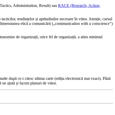
 Tactics, Administration, Result) sau
RACE (Research, Action,
acticilor, tendințelor și aptitudinilor necesare în viitor. Atenție, cursul
rdată dimensiunea etică a comunicării („communication with a conscience”)
ransmise de organizații, orice fel de organizații, a atins minimul
te după ce-i citesc ultima carte (ediția electronică mai exact). Până
 ne ajută și facem planuri de viitor.