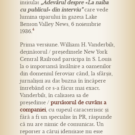
intitulat
„Adevărul despre «La naiba
cu publicul» din interviu”
care vede
lumina tiparului în gazeta Lake
Benton Valley News, 6 noiembrie
4
1936.
Prima versiune. William H. Vanderbilt,
deținătorul / președintele New York
Central Railroad participa în S. Louis
la o importantă întâlnire a oamenilor
din domeniul feroviar când, la sfârșit,
jurnaliștii au dat buzna în încăpere
întrebând ce s-a făcut mai exact.
Vanderbilt, în calitatea sa de
președinte /
purtătorul de cuvânt a
companiei
, cu tupeul caracteristic și
fără a fi un specialist în PR, răspunde
că nu are nimic de comunicat. Un
reporter a cărui identitate nu este