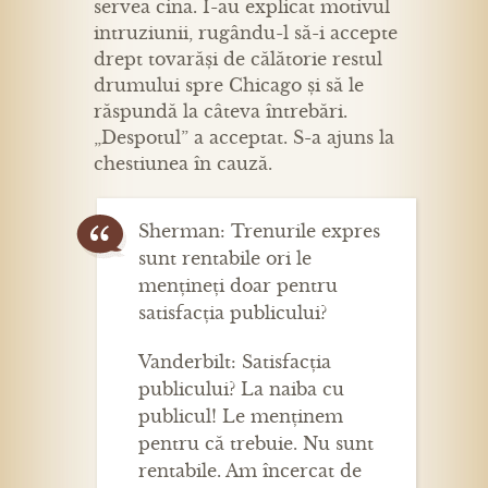
servea cina. I-au explicat motivul
intruziunii, rugându-l să-i accepte
drept tovarăși de călătorie restul
drumului spre Chicago și să le
răspundă la câteva întrebări.
„Despotul” a acceptat. S-a ajuns la
chestiunea în cauză.
Sherman: Trenurile expres
sunt rentabile ori le
mențineți doar pentru
satisfacția publicului?
Vanderbilt: Satisfacția
publicului? La naiba cu
publicul! Le menținem
pentru că trebuie. Nu sunt
rentabile. Am încercat de