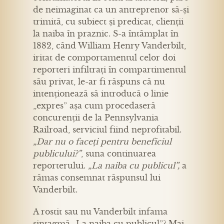
de neimaginat ca un antreprenor să-și
trimită, cu subiect și predicat, clienții
la naiba în praznic. S-a întâmplat în
1882, când William Henry Vanderbilt,
iritat de comportamentul celor doi
reporteri infiltrați în compartimentul
său privat, le-ar fi răspuns că nu
intenționează să introducă o linie
„expres” așa cum procedaseră
concurenții de la Pennsylvania
Railroad, serviciul fiind neprofitabil.
„Dar nu o faceți pentru beneficiul
publicului?”
, suna continuarea
reporterului.
„La naiba cu publicul”,
a
rămas consemnat răspunsul lui
Vanderbilt.
A rostit sau nu Vanderbilt infama
sintagmă „La naiba cu publicul”? Mai