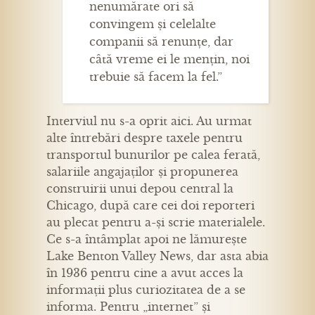
nenumărate ori să
convingem și celelalte
companii să renunțe, dar
câtă vreme ei le mențin, noi
trebuie să facem la fel.”
Interviul nu s-a oprit aici. Au urmat
alte întrebări despre taxele pentru
transportul bunurilor pe calea ferată,
salariile angajaților și propunerea
construirii unui depou central la
Chicago, după care cei doi reporteri
au plecat pentru a-și scrie materialele.
Ce s-a întâmplat apoi ne lămurește
Lake Benton Valley News, dar asta abia
în 1936 pentru cine a avut acces la
informații plus curiozitatea de a se
informa. Pentru „internet” și