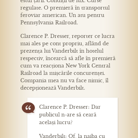
estul țării. Condiții de lux. Curse
regulate. O premieră în transportul
feroviar american. Un atu pentru
Pennsylvania Railroad.
Clarence P. Dresser, reporter ce lucra
mai ales pe cont propriu, aflând de
prezența lui Vanderbilt în hotelul
respectiv, încearcă să afle în premieră
cum va reacționa New York Central
Railroad la mișcările concurenței.
Compania mea nu va face nimic, îl
decepționează Vanderbilt.
Clarence P. Dresser: Dar
publicul n-are să ceară
același lucru?
Vanderbilt: Of, la naiba cu