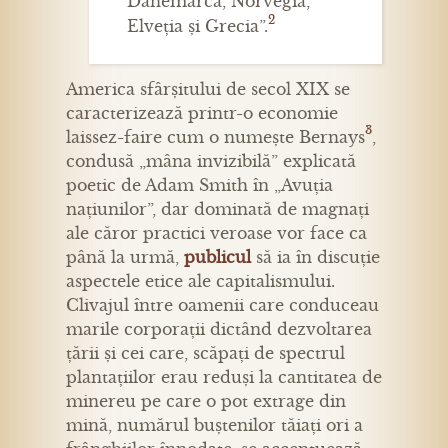
Danemarca, Norvegia,
2
Elveția și Grecia”.
America sfârșitului de secol XIX se
caracterizează printr-o economie
3
laissez-faire cum o numește Bernays
,
condusă „mâna invizibilă” explicată
poetic de Adam Smith în „Avuția
națiunilor”, dar dominată de magnați
ale căror practici veroase vor face ca
până la urmă,
publicul
să ia în discuție
aspectele etice ale capitalismului.
Clivajul între oamenii care conduceau
marile corporații dictând dezvoltarea
țării și cei care, scăpați de spectrul
plantațiilor erau reduși la cantitatea de
minereu pe care o pot extrage din
mină, numărul buștenilor tăiați ori a