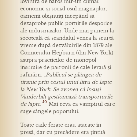
lovitură de baros într-un climat
economic și social ostil magnaților,
oamenii obișnuiți începând să
dezaprobe public pornirile despotice
ale industriașilor. Unde mai punem la
socoteală că scandalul venea la scurtă
vreme după dezvăluirile din 1879 ale
Comitetului Hepburn (din New York)
asupra practicilor de monopol
instituite de patronii de cale ferată și
rafinării.
„Publicul se plângea de
tiranie prin costul unui litru de lapte
la New York. Se zvonea că însuși
Vanderbilt gestionează transporturile
10
de lapte.”
Mai ceva ca vampirul care
suge sângele poporului.
Toate căile ferate erau atacate în
presă, dar cu precădere era țintită