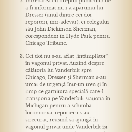
Întrebarea cu dreptul publicului de
a fi informat nu i-a aparținut lui
Dresser (unul dintre cei doi
reporteri, într-adevăr), ci colegului
său John Dickinson Sherman,
corespondent în Hyde Park pentru
Chicago Tribune.
Cei doi nu s-au aflat „întâmplător”
în vagonul privat. Auzind despre
călătoria lui Vanderbilt spre
Chicago, Dresser și Sherman s-au
urcat de urgență într-un tren și în
timp ce garnitura specială care-l
transporta pe Vanderbilt staționa în
Michigan pentru a schimba
locomotiva, reporterii s-au
strecurat, reușind să ajungă în
vagonul privat unde Vanderbilt își