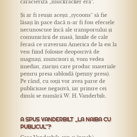
caracteriza „muckracker era”.
Și ar fi reușit acești „tycoons” să fie
lăsați în pace dacă n-ar fi fost efectele
necunoscute încă ale transportului și
comunicării de masă, liniile de cale
ferată ce traversau America de la est la
vest fiind folosite deopotrivă de
magnați, muncitori și, vom vedea
imediat, ziariști care produc materiale
pentru presa tabloidă (penny press).
Pe rând, cu toții vor avea parte de
publicitate negativă, iar printre cei
dintâi se numără W. H. Vanderbilt.
A SPUS VANDERBILT „LA NAIBA CU
PUBLICUL”?