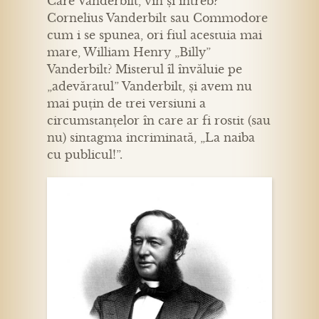
Care Vanderbilt, vin și întreb?
Cornelius Vanderbilt sau Commodore
cum i se spunea, ori fiul acestuia mai
mare, William Henry „Billy”
Vanderbilt? Misterul îl învăluie pe
„adevăratul” Vanderbilt, și avem nu
mai puțin de trei versiuni a
circumstanțelor în care ar fi rostit (sau
nu) sintagma incriminată, „La naiba
cu publicul!”.