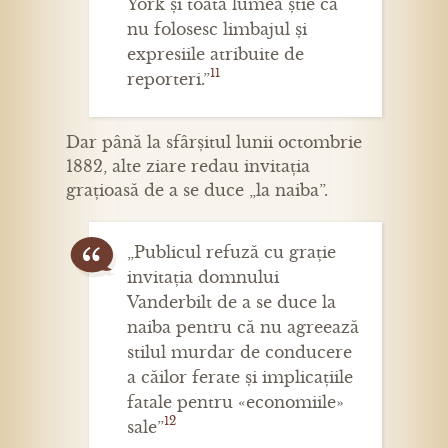
York și toată lumea știe că
nu folosesc limbajul și
expresiile atribuite de
11
reporteri.”
Dar până la sfârșitul lunii octombrie
1882, alte ziare redau invitația
grațioasă de a se duce „la naiba”.
„Publicul refuză cu grație
invitația domnului
Vanderbilt de a se duce la
naiba pentru că nu agreează
stilul murdar de conducere
a căilor ferate și implicațiile
fatale pentru «economiile»
12
sale”