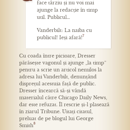
face târziu și nu voi mai
ajunge la redacție în timp
util. Publicul…
Vanderbilt: La naiba cu
7
publicul! Ieși afară!
Cu coada între picioare, Dresser
părăsește vagonul și ajunge „la timp”
pentru a scrie un articol nemilos la
adresa lui Vanderbilt, denunțând
disprețul acestuia față de public.
Dresser încearcă să-și vândă
materialul către Chicago Daily News,
dar este refuzat. Îl rescrie și-l plasează
în ziarul Tribune. Uitați citatul,
preluat de pe blogul lui George
8
Smith