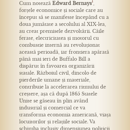
1
Cum notează
Edward Bernays
,
forțele economice și sociale care au
început să se manifeste începând cu a
doua jumătate a secolului al XIX-lea,
au creat premisele dezvoltării. Căile
ferate, electricitatea și motorul cu
combustie internă au revoluționat
această perioadă, iar frontiera apărată
până mai ieri de Buffalo Bill a
dispărut în favoarea organizării
statale. Războiul civil, dincolo de
pierderile umane și materiale,
contribuie la accelerarea ritmului de
creștere, așa că după 1865 Statele
Unite se găseau în plin având
industrial și comercial ce va
transforma economia americană, viața
locuitorilor și relațiile sociale. Va
schimba inclusiv dimensiunea politicii