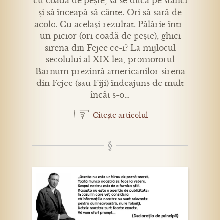
cu coadă de pește, să se ducă pe stânci
și să înceapă să cânte. Ori să sară de
acolo. Cu același rezultat. Pălărie într-
un picior (ori coadă de pește), ghici
sirena din Fejee ce-i? La mijlocul
secolului al XIX-lea, promotorul
Barnum prezintă americanilor sirena
din Fejee (sau Fiji) îndeajuns de mult
încât s-o…
☞
Citește articolul