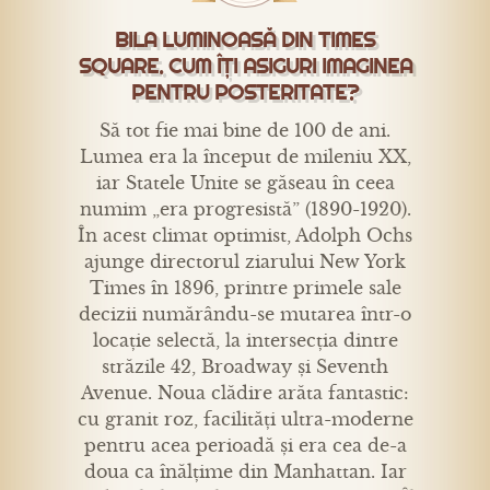
BILA LUMINOASĂ DIN TIMES
SQUARE. CUM ÎȚI ASIGURI IMAGINEA
PENTRU POSTERITATE?
Să tot fie mai bine de 100 de ani.
Lumea era la început de mileniu XX,
iar Statele Unite se găseau în ceea
numim „era progresistă” (1890-1920).
În acest climat optimist, Adolph Ochs
ajunge directorul ziarului New York
Times în 1896, printre primele sale
decizii numărându-se mutarea într-o
locație selectă, la intersecția dintre
străzile 42, Broadway și Seventh
Avenue. Noua clădire arăta fantastic:
cu granit roz, facilități ultra-moderne
pentru acea perioadă și era cea de-a
doua ca înălțime din Manhattan. Iar