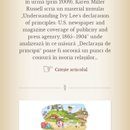
în urmă (prin 2009), Karen Miller
Russell scria un material intitulat
„Understanding Ivy Lee’s declaration
of principles: U.S. newspaper and
magazine coverage of publicity and
press agentry, 1865–1904” unde
analizează în ce măsură „Declarația de
principii” poate fi socotită un punct de
cotitură în istoria relațiilor…
☞
Citește articolul