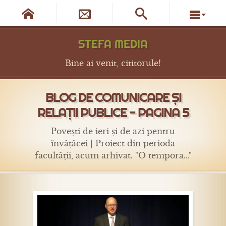




STEFA MEDIA
Bine ai venit, cititorule!
BLOG DE COMUNICARE ȘI
RELAȚII PUBLICE - PAGINA 5
Povești de ieri și de azi pentru
învățăcei | Proiect din perioda
facultății, acum arhivat. "O tempora..."