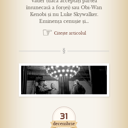
Vader (dacă acceptați partea
întunecată a forței) sau Obi-Wan
Kenobi și nu Luke Skywalker.
Eminența cenușie și…
☞
Citește articolul
31
decembrie