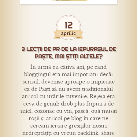
12
aprilie
3 LECȚII DE PR DE LA IEPURAȘUL DE
PAȘTE. MAI ȘTIȚI ALTELE?
În urmă cu câțiva ani, pe când
bloggingul era mai important decât
scrisul, devenise aproape o impietate
ca de Paști să nu avem tradiționalul
articol cu urările cuvenite. Rețeta era
ceva de genul: drob plus friptură de
miel, cozonac cu vin, pască, ouă musai
roșii și articol pe blog în care ne
ceream iertare greșiților noștri
nedreptățiți cu vreun backlink, share