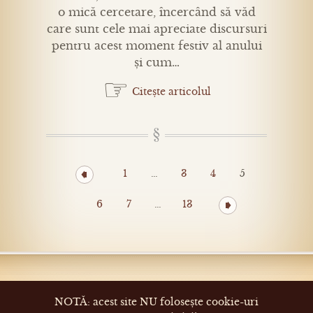
o mică cercetare, încercând să văd
care sunt cele mai apreciate discursuri
pentru acest moment festiv al anului
și cum…
☞
Citește articolul
1
…
3
4
5
6
7
…
13
NOTĂ: acest site NU folosește cookie-uri