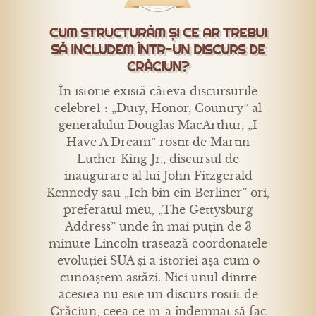
CUM STRUCTURĂM ȘI CE AR TREBUI
SĂ INCLUDEM ÎNTR-UN DISCURS DE
CRĂCIUN?
În istorie există câteva discursurile
celebre1 : „Duty, Honor, Country” al
generalului Douglas MacArthur, „I
Have A Dream” rostit de Martin
Luther King Jr., discursul de
inaugurare al lui John Fitzgerald
Kennedy sau „Ich bin ein Berliner” ori,
preferatul meu, „The Gettysburg
Address” unde în mai puțin de 3
minute Lincoln trasează coordonatele
evoluției SUA și a istoriei așa cum o
cunoaștem astăzi. Nici unul dintre
acestea nu este un discurs rostit de
Crăciun, ceea ce m-a îndemnat să fac