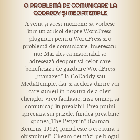
O PROBLEMĂ DE COMUNICARE LA
GODADDY ŞI MEDIATEMPLE
A venit și acest moment: să vorbesc
într-un articol despre WordPress,
pluginuri pentru WordPress și o
problemă de comunicare. Interesant,
nu? Mai ales că materialul se
adresează deopotrivă celor care
beneficiază de găzduire WordPress
„managed” la GoDaddy sau
MediaTemple, dar și acelora dintre voi
care sunteți în postura de a oferi
clienților vreo facilitate, însă omiteți să
comunicați în prealabil. Prea puțini
apreciază surprizele, fiindcă prea bine
spunea„The Penguin” (Batman
Returns, 1992), „omul este o creatură a
obișnuinței”. Citeam deunăzi pe blogul