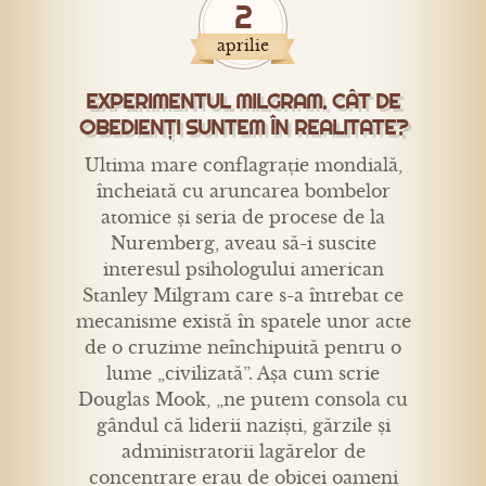
2
aprilie
EXPERIMENTUL MILGRAM. CÂT DE
OBEDIENȚI SUNTEM ÎN REALITATE?
Ultima mare conflagrație mondială,
încheiată cu aruncarea bombelor
atomice și seria de procese de la
Nuremberg, aveau să-i suscite
interesul psihologului american
Stanley Milgram care s-a întrebat ce
mecanisme există în spatele unor acte
de o cruzime neînchipuită pentru o
lume „civilizată”. Așa cum scrie
Douglas Mook, „ne putem consola cu
gândul că liderii naziști, gărzile și
administratorii lagărelor de
concentrare erau de obicei oameni