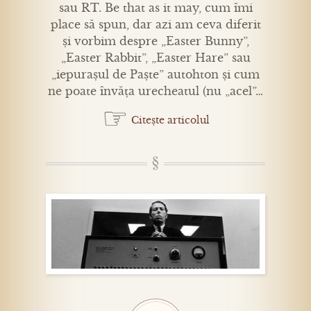
sau RT. Be that as it may, cum îmi
place să spun, dar azi am ceva diferit
și vorbim despre „Easter Bunny”,
„Easter Rabbit”, „Easter Hare” sau
„iepurașul de Paște” autohton și cum
ne poate învăța urecheatul (nu „acel”…
☞
Citește articolul