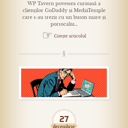
WP Tavern povestea curioasă a
clienților GoDaddy și MediaTemple
care s-au trezit cu un buton mare și
portocaliu…
☞
Citește articolul
27
decembrie