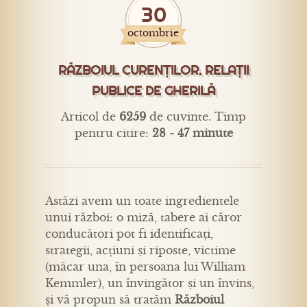
30
octombrie
RĂZBOIUL CURENȚILOR. RELAȚII
PUBLICE DE GHERILĂ
Articol de
6259
de cuvinte. Timp
pentru citire:
28 - 47 minute
Astăzi avem un toate ingredientele
unui război: o miză, tabere ai căror
conducători pot fi identificați,
strategii, acțiuni și riposte, victime
(măcar una, în persoana lui William
Kemmler), un învingător și un învins,
și vă propun să tratăm
Războiul