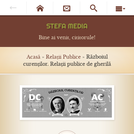




STEFA MEDIA
Bine ai venit, cititorule!
Acasă
»
Relații Publice
»
Războiul
curenților. Relații publice de gherilă