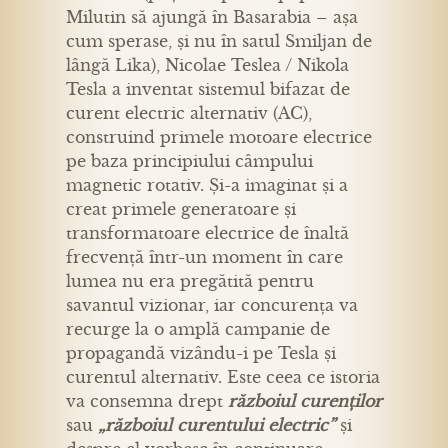
Milutin să ajungă în Basarabia – așa
cum sperase, și nu în satul Smiljan de
lângă Lika), Nicolae Teslea / Nikola
Tesla a inventat sistemul bifazat de
curent electric alternativ (AC),
construind primele motoare electrice
pe baza principiului câmpului
magnetic rotativ. Și-a imaginat și a
creat primele generatoare și
transformatoare electrice de înaltă
frecvență într-un moment în care
lumea nu era pregătită pentru
savantul vizionar, iar concurența va
recurge la o amplă campanie de
propagandă vizându-i pe Tesla și
curentul alternativ. Este ceea ce istoria
va consemna drept
războiul curenților
sau
„războiul curentului electric”
și