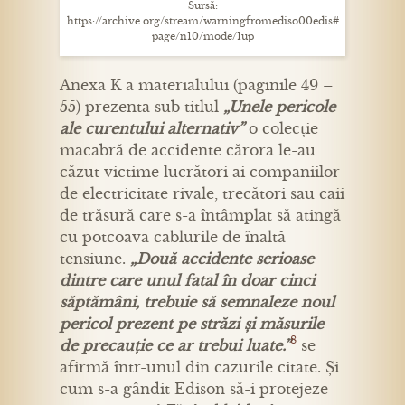
Sursă:
https://archive.org/stream/warningfromediso00edis#
page/n10/mode/1up
Anexa K a materialului (paginile 49 –
55) prezenta sub titlul
„Unele pericole
ale curentului alternativ”
o colecție
macabră de accidente cărora le-au
căzut victime lucrători ai companiilor
de electricitate rivale, trecători sau caii
de trăsură care s-a întâmplat să atingă
cu potcoava cablurile de înaltă
tensiune.
„Două accidente serioase
dintre care unul fatal în doar cinci
săptămâni, trebuie să semnaleze noul
pericol prezent pe străzi și măsurile
8
de precauție ce ar trebui luate.”
se
afirmă într-unul din cazurile citate. Și
cum s-a gândit Edison să-i protejeze