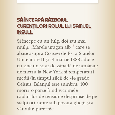
SĂ ÎNCEAPĂ RĂZBOIUL
CURENȚILOR! ROLUL LUI SAMUEL
INSULL
Și începe cu un fulg, doi sau mai
5
mulți. „Marele uragan alb”
care se
abate asupra Coastei de Est a Statelor
Unite între 11 și 14 martie 1888 aduce
cu sine un strat de zăpadă de jumătate
de metru la New York și temperaturi
medii (în timpul zilei) de -14 grade
Celsius. Bilanțul este sumbru: 400
morți, o parte fiind victimele
cablurilor de tensiune desprinse de pe
stâlpi ori rupte sub povara gheții și a
vântului puternic.