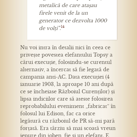
metalică de care atașau
firele venit de la un
generator ce dezvolta 1000
14
de volți”
.
Nu voi intra în detalii nici în ceea ce
privește povestea elefantului Topsy a
cărui execuție, folosindu-se curentul
alternativ, a încercat să fie legată de
campania anti-AC. Data execuției (4
ianuarie 1903, la aproape 10 ani după
ce se încheiase Războiul Curenților) și
lipsa indiciilor care să ateste folosirea
reprobabilului eveniment „fabricat” în
folosul lui Edison, fac ca orice
legătură cu războiul de PR să-mi pară
forțată. Era târziu să mai scoată vreun
iepure din joben, fie și un elefant. E