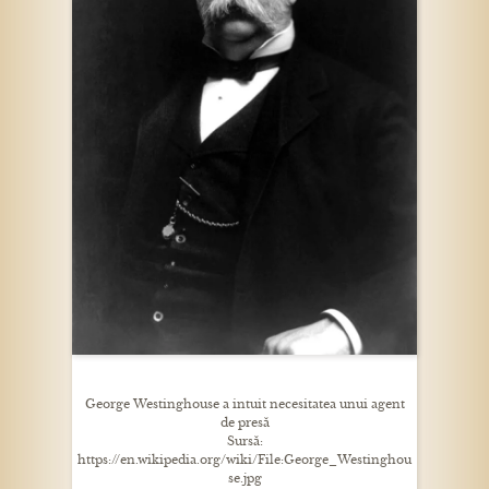
George Westinghouse a intuit necesitatea unui agent
de presă
Sursă:
https://en.wikipedia.org/wiki/File:George_Westinghou
se.jpg