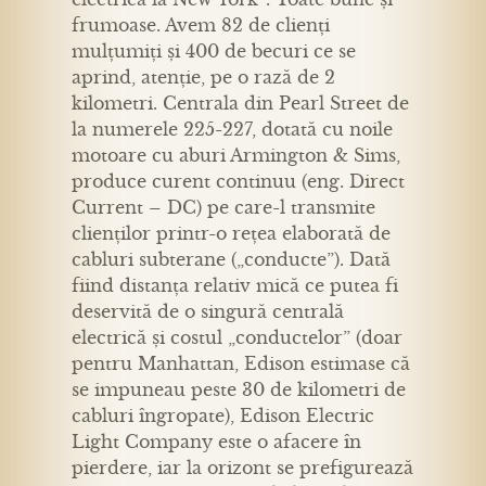
frumoase. Avem 82 de clienți
mulțumiți și 400 de becuri ce se
aprind, atenție, pe o rază de 2
kilometri. Centrala din Pearl Street de
la numerele 225-227, dotată cu noile
motoare cu aburi Armington & Sims,
produce curent continuu (eng. Direct
Current – DC) pe care-l transmite
clienților printr-o rețea elaborată de
cabluri subterane („conducte”). Dată
fiind distanța relativ mică ce putea fi
deservită de o singură centrală
electrică și costul „conductelor” (doar
pentru Manhattan, Edison estimase că
se impuneau peste 30 de kilometri de
cabluri îngropate), Edison Electric
Light Company este o afacere în
pierdere, iar la orizont se prefigurează