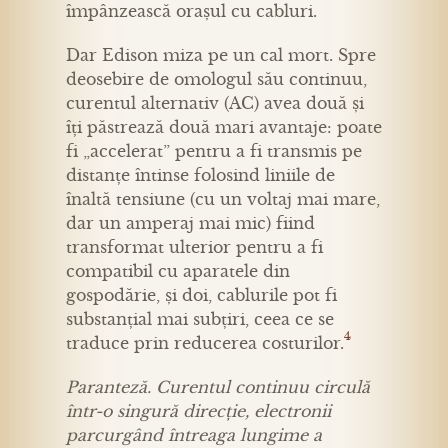
împânzească orașul cu cabluri.
Dar Edison miza pe un cal mort. Spre
deosebire de omologul său continuu,
curentul alternativ (AC) avea două și
îți păstrează două mari avantaje: poate
fi „accelerat” pentru a fi transmis pe
distanțe întinse folosind liniile de
înaltă tensiune (cu un voltaj mai mare,
dar un amperaj mai mic) fiind
transformat ulterior pentru a fi
compatibil cu aparatele din
gospodărie, și doi, cablurile pot fi
substanțial mai subțiri, ceea ce se
4
traduce prin reducerea costurilor.
Paranteză. Curentul continuu circulă
într-o singură direcție, electronii
parcurgând întreaga lungime a