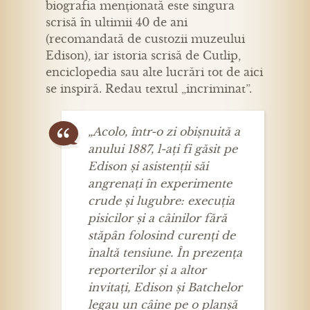
biografia menționată este singura
scrisă în ultimii 40 de ani
(recomandată de custozii muzeului
Edison), iar istoria scrisă de Cutlip,
enciclopedia sau alte lucrări tot de aici
se inspiră. Redau textul „incriminat”.
„Acolo, într-o zi obișnuită a
anului 1887, l-ați fi găsit pe
Edison și asistenții săi
angrenați în experimente
crude și lugubre: execuția
pisicilor și a câinilor fără
stăpân folosind curenți de
înaltă tensiune. În prezența
reporterilor și a altor
invitați, Edison și Batchelor
legau un câine pe o planșă