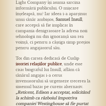
Light Company își asuma sarcina
informării publicului. O mișcare
înțeleaptă, nu? Iar ideea i-a aparținut
unui tânăr ambițios,
Samuel Insull
,
care acceptă să fie implicat în
campania denigratoare la adresa noii
tehnologii nu din ignoranță sau rea
voință, ci pentru a câștiga timp prețios
pentru angajatorul său.
Tot din cartea dedicată de Cutlip
istoriei relațiilor publice
, unde este
citat biograful lui Insull, aflăm că
tânărul angajat i-a cerut
inventatorului să urgenteze trecerea la
sistemul bazat pe curent alternativ.
„Reticent, Edison a acceptat, solicitând
la schimb ca războiul împotriva
companiei Westinghouse să fie purtat