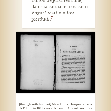
Edison de joasă tensiune,
datorită căruia nici măcar o
singură viață n-a fost
7
pierdută”.
[three_fourth last=last] Microfilm cu broșura lansată
de Edison în 1888 care a declanșat războiul curenților