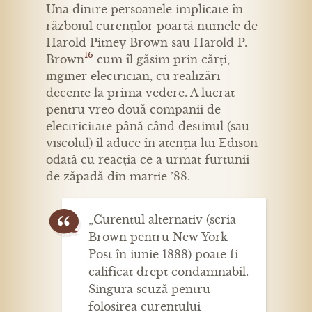
Una dintre persoanele implicate în
războiul curenților poartă numele de
Harold Pitney Brown sau Harold P.
16
Brown
cum îl găsim prin cărți,
inginer electrician, cu realizări
decente la prima vedere. A lucrat
pentru vreo două companii de
electricitate până când destinul (sau
viscolul) îl aduce în atenția lui Edison
odată cu reacția ce a urmat furtunii
de zăpadă din martie ’88.
„Curentul alternativ (scria
Brown pentru New York
Post în iunie 1888) poate fi
calificat drept condamnabil.
Singura scuză pentru
folosirea curentului