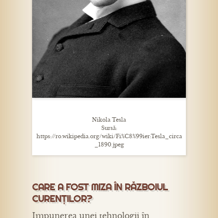
Nikola Tesla
Sursă:
https://ro.wikipedia.org/wiki/Fi%C8%99ier:Tesla_circa
_1890.jpeg
CARE A FOST MIZA ÎN RĂZBOIUL
CURENȚILOR?
Impunerea unei tehnologii în