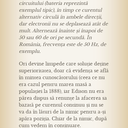
circuitului (bateria reprezintă
exemplul tipic), în timp ce curentul
alternativ circulă în ambele direcții,
dar electronii nu se deplasează atât de
mult. Alternează înainte și înapoi de
50 sau 60 de ori pe secundă. În
România, frecvența este de 50 Hz, de
exemplu.
Ori devine limpede care soluție deține
superioritatea, doar că evidența se află
în mintea cunoscătorului (ceea ce nu
era cazul pentru marea masă a
populației la 1888), iar Edison nu era
părea dispus să renunțe la afacerea sa
bazată pe curentul continuu și nu se
va da în lături de la nimic pentru a-și
apăra poziția. Chiar de la nimic, după
cum vedem în continuare.