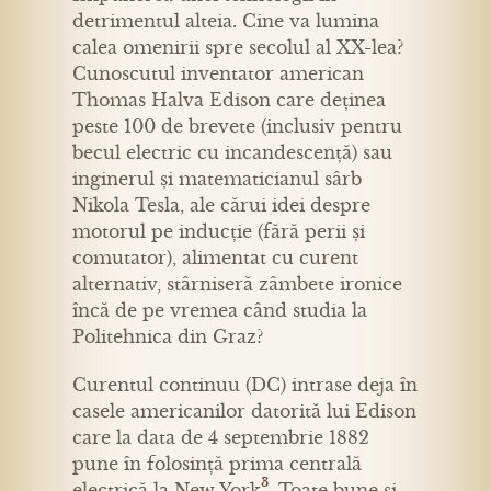
detrimentul alteia. Cine va lumina
calea omenirii spre secolul al XX-lea?
Cunoscutul inventator american
Thomas Halva Edison care deținea
peste 100 de brevete (inclusiv pentru
becul electric cu incandescență) sau
inginerul și matematicianul sârb
Nikola Tesla, ale cărui idei despre
motorul pe inducție (fără perii și
comutator), alimentat cu curent
alternativ, stârniseră zâmbete ironice
încă de pe vremea când studia la
Politehnica din Graz?
Curentul continuu (DC) intrase deja în
casele americanilor datorită lui Edison
care la data de 4 septembrie 1882
pune în folosință prima centrală
3
electrică la New York
. Toate bune și