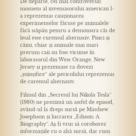
De departe, cel mai controversat
moment al inventatorului american l-
a reprezentat cauționarea
experimentelor făcute pe animalele
fără stăpân pentru a demonstra cât de
letal este curentul alternativ. Pisici și
câini, chiar și animale mai mari
precum caii au fost victime în
laboratorul din West Orange, New
Jersey și prezentate ca dovezi
„științifice” ale pericolului reprezentat
de curentul alternativ.
Filmul din „Secretul lui Nikola Tesla”
(1980) ne prezintă un astfel de episod,
având-ul la drept sursă pe Matthew
Josephson și lucrarea „Edison: A
Biography”. Aș fi vrut să coroborez
informațiile cu o altă sursă, dar cum