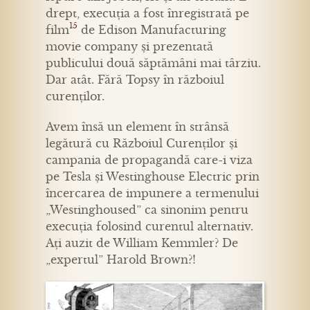
drept, execuția a fost înregistrată pe
15
film
de Edison Manufacturing
movie company și prezentată
publicului două săptămâni mai târziu.
Dar atât. Fără Topsy în războiul
curenților.
Avem însă un element în strânsă
legătură cu Războiul Curenților și
campania de propagandă care-i viza
pe Tesla și Westinghouse Electric prin
încercarea de impunere a termenului
„Westinghoused” ca sinonim pentru
execuția folosind curentul alternativ.
Ați auzit de William Kemmler? De
„expertul” Harold Brown?!