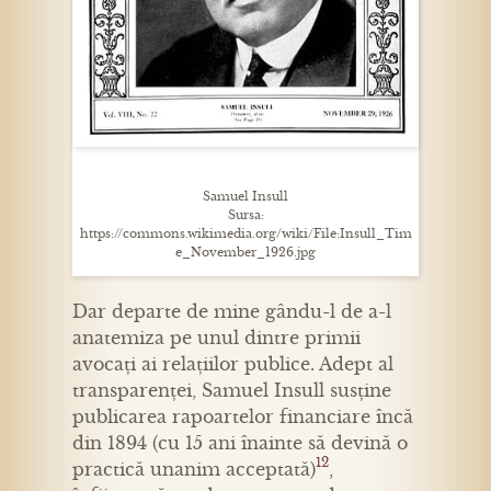
Samuel Insull
Sursa:
https://commons.wikimedia.org/wiki/File:Insull_Tim
e_November_1926.jpg
Dar departe de mine gându-l de a-l
anatemiza pe unul dintre primii
avocați ai relațiilor publice. Adept al
transparenței, Samuel Insull susține
publicarea rapoartelor financiare încă
din 1894 (cu 15 ani înainte să devină o
12
practică unanim acceptată)
,