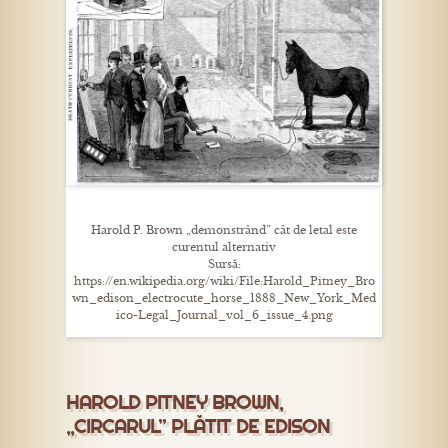
Harold P. Brown „demonstrând” cât de letal este
curentul alternativ
Sursă:
https://en.wikipedia.org/wiki/File:Harold_Pitney_Bro
wn_edison_electrocute_horse_1888_New_York_Med
ico-Legal_Journal_vol_6_issue_4.png
HAROLD PITNEY BROWN,
„CIRCARUL” PLĂTIT DE EDISON