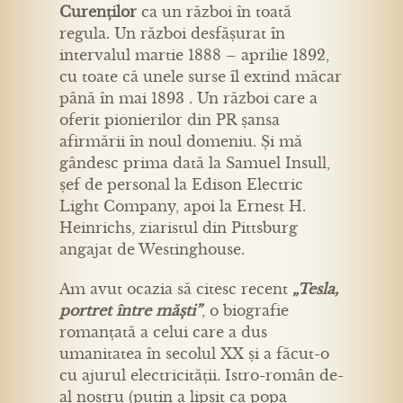
Curenților
ca un război în toată
regula. Un război desfășurat în
intervalul martie 1888 – aprilie 1892,
cu toate că unele surse îl extind măcar
până în mai 1893 . Un război care a
oferit pionierilor din PR șansa
afirmării în noul domeniu. Și mă
gândesc prima dată la Samuel Insull,
șef de personal la Edison Electric
Light Company, apoi la Ernest H.
Heinrichs, ziaristul din Pittsburg
angajat de Westinghouse.
Am avut ocazia să citesc recent
„Tesla,
portret între măști”
, o biografie
romanțată a celui care a dus
umanitatea în secolul XX și a făcut-o
cu ajurul electricității. Istro-român de-
al nostru (puțin a lipsit ca popa