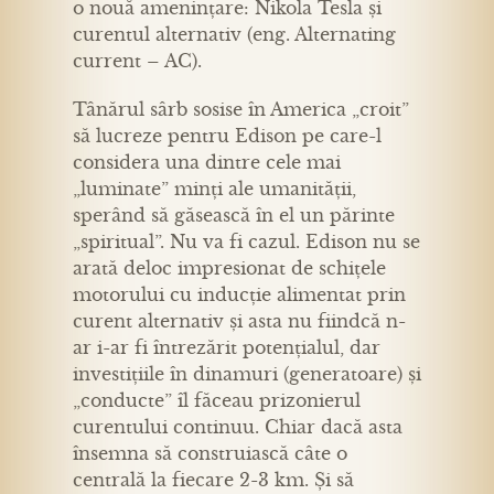
o nouă amenințare: Nikola Tesla și
curentul alternativ (eng. Alternating
current – AC).
Tânărul sârb sosise în America „croit”
să lucreze pentru Edison pe care-l
considera una dintre cele mai
„luminate” minți ale umanității,
sperând să găsească în el un părinte
„spiritual”. Nu va fi cazul. Edison nu se
arată deloc impresionat de schițele
motorului cu inducție alimentat prin
curent alternativ și asta nu fiindcă n-
ar i-ar fi întrezărit potențialul, dar
investițiile în dinamuri (generatoare) și
„conducte” îl făceau prizonierul
curentului continuu. Chiar dacă asta
însemna să construiască câte o
centrală la fiecare 2-3 km. Și să