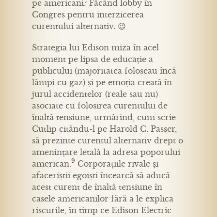
pe americani? Făcând lobby în
Congres pentru interzicerea
curentului alternativ. 😉
Strategia lui Edison miza în acel
moment pe lipsa de educație a
publicului (majoritatea foloseau încă
lămpi cu gaz) și pe emoția creată în
jurul accidentelor (reale sau nu)
asociate cu folosirea curentului de
înaltă tensiune, urmărind, cum scrie
Cutlip citându-l pe Harold C. Passer,
să prezinte curentul alternativ drept o
amenințare letală la adresa poporului
9
american.
Corporațiile rivale și
afaceriștii egoiști încearcă să aducă
acest curent de înaltă tensiune în
casele americanilor fără a le explica
riscurile, în timp ce Edison Electric