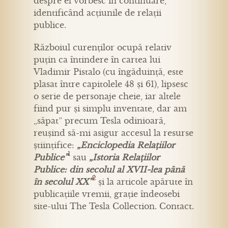
despre el vorbesc în continuare,
identificând acțiunile de relații
publice.
Războiul curenților ocupă relativ
puțin ca întindere în cartea lui
Vladimir Pistalo (cu îngăduință, este
plasat între capitolele 48 și 61), lipsesc
o serie de personaje cheie, iar altele
fiind pur și simplu inventate, dar am
„săpat” precum Tesla odinioară,
reușind să-mi asigur accesul la resurse
științifice:
„Enciclopedia Relațiilor
1
Publice”
sau
„Istoria Relațiilor
Publice: din secolul al XVII-lea până
2
în secolul XX”
și la articole apărute în
publicațiile vremii, grație îndeosebi
site-ului The Tesla Collection. Contact.