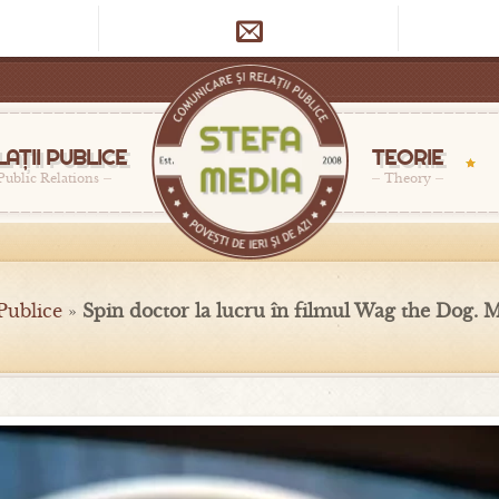

LAȚII PUBLICE
TEORIE
Public Relations
Theory
 Publice
»
Spin doctor la lucru în filmul Wag the Dog. Mi