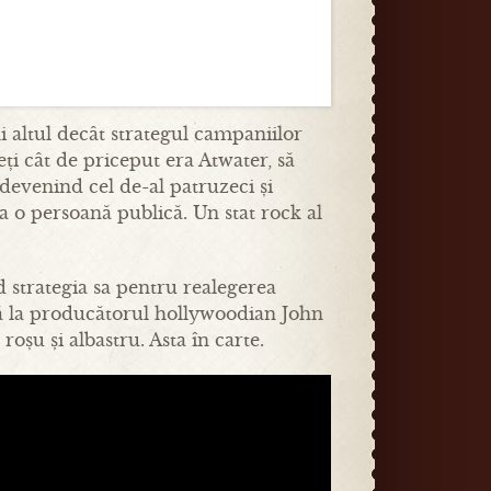
 altul decât strategul campaniilor
eți cât de priceput era Atwater, să
evenind cel de-al patruzeci și
a o persoană publică. Un stat rock al
 strategia sa pentru realegerea
ază la producătorul hollywoodian John
oșu și albastru. Asta în carte.