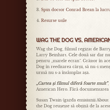
Spin doctor Conrad Brean la lucr
Resurse utile
WAG THE DOG VS. AMERICA
Wag the Dog, filmul regizat de Barr
Larry Beinhart. Cele două sar dar nu 
pentru „marele ecran”. Grăitor în ace
Dog în reeditarea cărții, să nu-i men
urmă nu s-a întâmplat așa.
„Cartea și filmul diferă foarte mult”
,
American Hero. Fără documentarea e
Susan Twain (gazda emisiunii About B
the Dog reușește să obțină de la aces