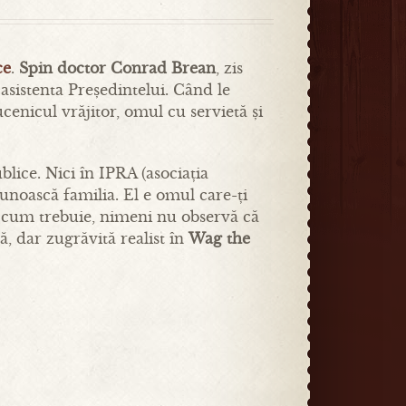
ce
.
Spin doctor Conrad Brean
, zis
 asistenta Președintelui. Când le
cenicul vrăjitor, omul cu servietă și
lice. Nici în IPRA (asociația
cunoască familia. El e omul care-ți
ba cum trebuie, nimeni nu observă că
ă, dar zugrăvită realist în
Wag the