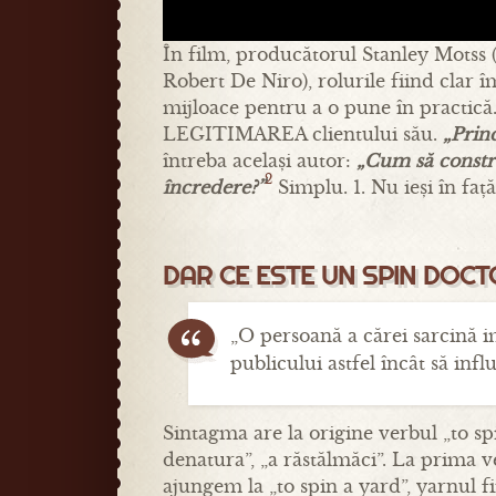
În film, producătorul Stanley Motss 
Robert De Niro), rolurile fiind clar îm
mijloace pentru a o pune în practică. 
LEGITIMAREA clientului său.
„Prin
întreba același autor:
„Cum să constru
2
încredere?”
Simplu. 1. Nu ieși în față
DAR CE ESTE UN SPIN DOC
„O persoană a cărei sarcină 
publicului astfel încât să inf
Sintagma are la origine verbul „to spi
denatura”, „a răstălmăci”. La prima ve
ajungem la „to spin a yard”, yarnul f