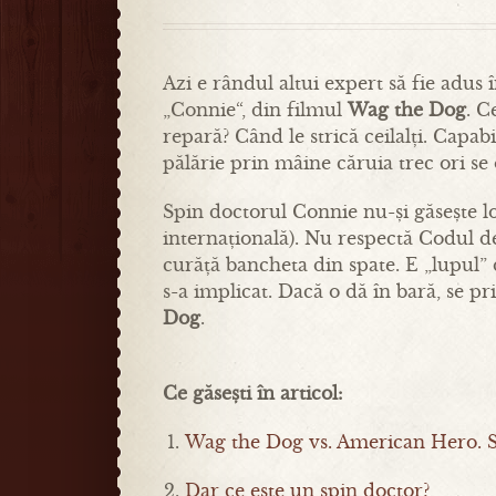
Azi e rândul altui expert să fie adus î
„Connie“, din filmul
Wag the Dog
. C
repară? Când le strică ceilalți. Capab
pălărie prin mâine căruia trec ori se 
Spin doctorul Connie nu-și găsește lo
internațională). Nu respectă Codul de
curăță bancheta din spate. E „lupul” 
s-a implicat. Dacă o dă în bară, se pr
Dog
.
Ce găsești în articol:
Wag the Dog vs. American Hero. S
Dar ce este un spin doctor?