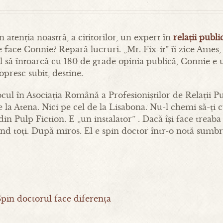
n atenția noastră, a cititorilor, un expert în
relații publi
e face Connie? Repară lucruri. „Mr. Fix-it” îi zice Ames,
il să întoarcă cu 180 de grade opinia publică, Connie e u
opresc subit, destine.
cul în Asociația Română a Profesioniștilor de Relații Pub
 la Atena. Nici pe cel de la Lisabona. Nu-l chemi să-ți 
din Pulp Fiction. E „un instalator” . Dacă își face trea
ind toți. După miros. El e spin doctor într-o notă sumbr
pin doctorul face diferența