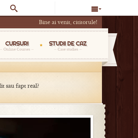


Bine ai venit, cititorule!
CURSURI
STUDII DE CAZ
Online Courses
Case studies
t sau fapt real?