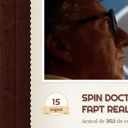
SPIN DOCT
15
FAPT REA
august
Articol de
1615
de cu