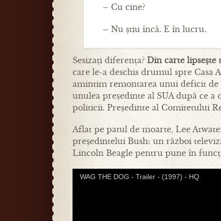
– Cu cine?
– Nu știu încă. E în lucru.
Sesizați diferența?
Din carte lipsește
care le-a deschis drumul spre Casa 
amintim remontarea unui deficit de 1
unulea președinte al SUA după ce a câ
politicii. Președinte al Comitetului 
Aflat pe patul de moarte, Lee Atwate
președintelui Bush: un război televiz
Lincoln Beagle pentru pune în funcțiun
WAG THE DOG - Trailer - (1997) - HQ