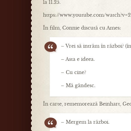
la 11.25.
https://www.youtube.com/watch?v=
În film, Connie discută cu Ames:
– Vrei să intrăm în război? (
– Asta e ideea.
– Cu cine?
– Mă gândesc.
În carte, rememorează Beinhart, Geo
– Mergem la război.