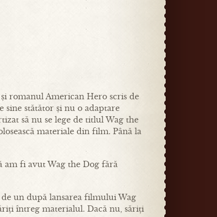
n și romanul American Hero scris de
 sine stătător și nu o adaptare
izat să nu se lege de titlul Wag the
losească materiale din film. Până la
că am fi avut Wag the Dog fără
n de un după lansarea filmului Wag
ți întreg materialul. Dacă nu, săriți