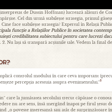
(interpretat de Dustin Hoffman) lucrează alături de Co
părțite. Cel din urmă stabilește strategia, primul găsește
Cine face stabilește strategia? Expertul în Relații Publi
cipala funcție a Relațiilor Publice în societatea contem
iești credibilitatea subiectului pentru care lucrezi da
. 2. Nu lași să transpară acțiunile tale. Vedem la final de
TOR?
implică controlul modului în care ceva important (pre
3
luențeze percepția acestuia asupra evenimentului.”
n” care la jumătatea secolului trecut căpătase o conotaț
dere nu are sens, însă mergând înapoi pe firul țesut de 
iind „o poveste interesantă sau atât de surprinzătoare î