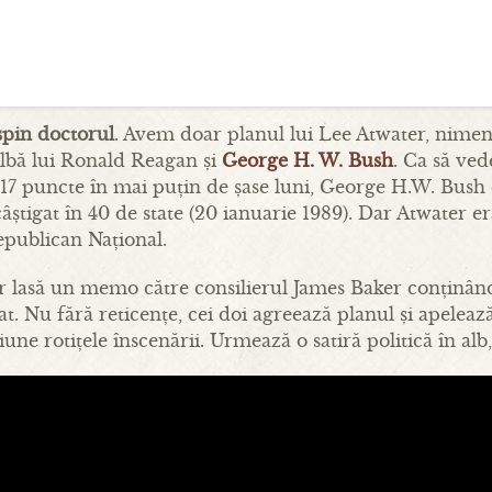
 spin doctorul
. Avem doar planul lui Lee Atwater, nimeni
Albă lui Ronald Reagan și
George H. W. Bush
. Ca să ved
7 puncte în mai puțin de șase luni, George H.W. Bush d
știgat în 40 de state (20 ianuarie 1989). Dar Atwater er
Republican Național.
r lasă un memo către consilierul James Baker conținând
at. Nu fără reticențe, cei doi agreează planul și apele
e rotițele înscenării. Urmează o satiră politică în alb, r