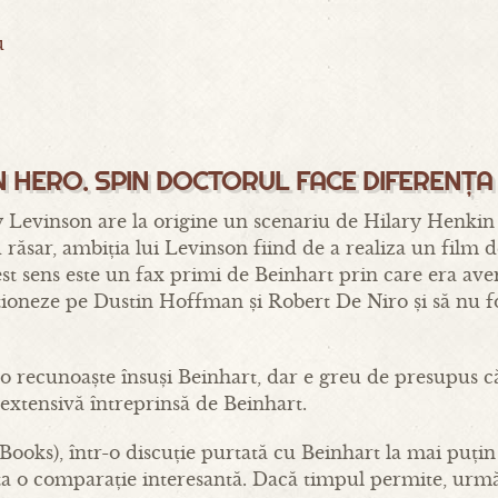
u
N HERO. SPIN DOCTORUL FACE DIFERENȚA
y Levinson are la origine un scenariu de Hilary Henki
răsar, ambiția lui Levinson fiind de a realiza un film de
st sens este un fax primi de Beinhart prin care era avert
ționeze pe Dustin Hoffman și Robert De Niro și să nu fo
 o recunoaște însuși Beinhart, dar e greu de presupus 
xtensivă întreprinsă de Beinhart.
ooks), într-o discuție purtată cu Beinhart la mai puți
ta o comparație interesantă. Dacă timpul permite, urmări