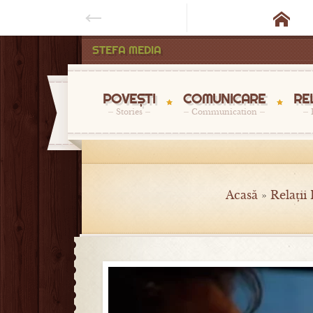

STEFA MEDIA
POVEȘTI
COMUNICARE
RE
Stories
Communication
Acasă
»
Relații