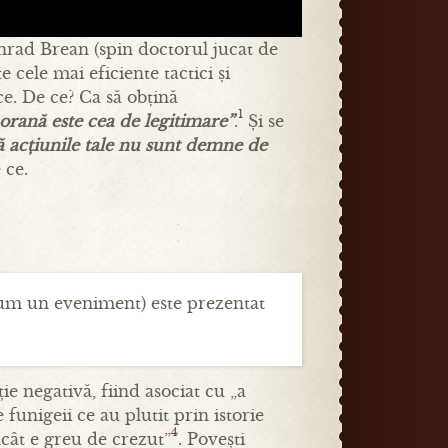
nrad Brean (spin doctorul jucat de
 cele mai eficiente tactici și
ce. De ce? Ca să obțină
1
porană este cea de legitimare”
.
Și se
că acțiunile tale nu sunt demne de
 ce.
cum un eveniment) este prezentat
ie negativă, fiind asociat cu „a
funigeii ce au plutit prin istorie
4
ncât e greu de crezut”
. Povești