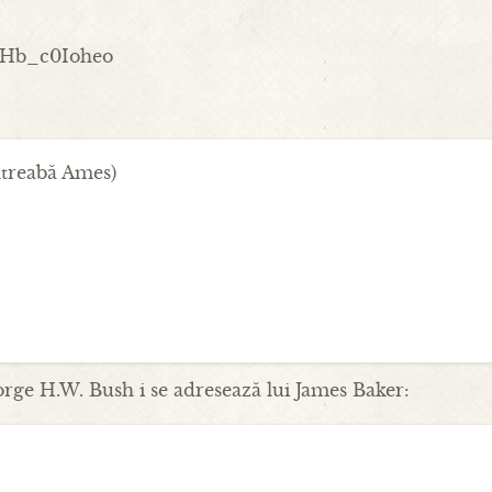
2Hb_c0Ioheo
întreabă Ames)
rge H.W. Bush i se adresează lui James Baker: