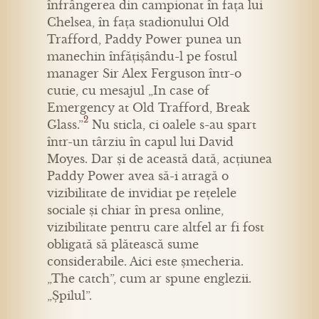
înfrângerea din campionat în fața lui
Chelsea, în fața stadionului Old
Trafford, Paddy Power punea un
manechin înfățișându-l pe fostul
manager Sir Alex Ferguson într-o
cutie, cu mesajul „In case of
Emergency at Old Trafford, Break
2
Glass.”
Nu sticla, ci oalele s-au spart
într-un târziu în capul lui David
Moyes. Dar și de această dată, acțiunea
Paddy Power avea să-i atragă o
vizibilitate de invidiat pe rețelele
sociale și chiar în presa online,
vizibilitate pentru care altfel ar fi fost
obligată să plătească sume
considerabile. Aici este șmecheria.
„The catch”, cum ar spune englezii.
„Șpilul”.