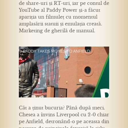
de share-uri și RT-uri, iar pe contul de
YouTube al Paddy Power și-a făcut
apariția un filmuleț cu momentul
amplasării statuii și emulația creată.
Marketing de gherilă de manual.
PADDY TAKES MOYES TO ANFIELD
Cât a ținut bucuria? Până după meci.
Chesea a învins Liverpool cu 2-0 chiar
pe Anfield, detronând-o pe aceasta din