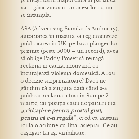
primești banii înapoi dacă ai pariat că
va fi găsit vinovat, iar acest lucru nu
se întâmplă.
ASA (Advertising Standards Authority),
autoritatea în măsură să reglementeze
publicitatea în UK, pe baza plângerilor
primite (peste 5000 – un record), avea
să oblige Paddy Power să retragă
reclama în cauză, motivând că
încurajează violența domestică. A fost
o decizie surprinzătoare? Dacă ne
gândim că a singura dată când s-a
publicat reclama a fost în Sun pe 2
martie, iar poziția casei de pariuri era
„criticați-ne pentru prostul gust,
pentru că e-n regulă”
, cred că asistăm
tot la o acțiune cu final așteptat. Ce au
câștigat? Iarăși vizibilitate.