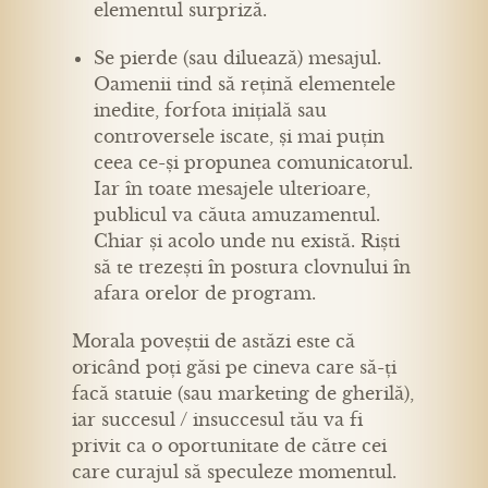
elementul surpriză.
Se pierde (sau diluează) mesajul.
Oamenii tind să rețină elementele
inedite, forfota inițială sau
controversele iscate, și mai puțin
ceea ce-și propunea comunicatorul.
Iar în toate mesajele ulterioare,
publicul va căuta amuzamentul.
Chiar și acolo unde nu există. Riști
să te trezești în postura clovnului în
afara orelor de program.
Morala poveștii de astăzi este că
oricând poți găsi pe cineva care să-ți
facă statuie (sau marketing de gherilă),
iar succesul / insuccesul tău va fi
privit ca o oportunitate de către cei
care curajul să speculeze momentul.