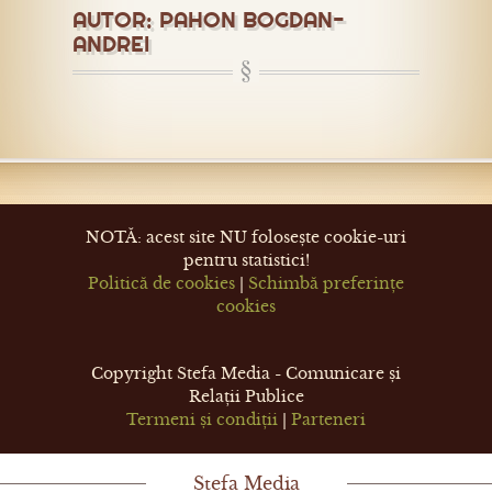
AUTOR:
PAHON BOGDAN-
ANDREI
NOTĂ: acest site NU folosește cookie-uri
pentru statistici!
Politică de cookies
|
Schimbă preferințe
cookies
Copyright Stefa Media - Comunicare și
Relații Publice
Termeni și condiții
|
Parteneri
Stefa Media