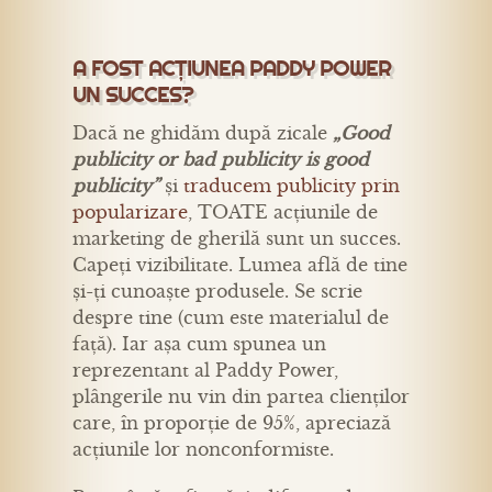
A FOST ACȚIUNEA PADDY POWER
UN SUCCES?
Dacă ne ghidăm după zicale
„Good
publicity or bad publicity is good
publicity”
și
traducem publicity prin
popularizare
, TOATE acțiunile de
marketing de gherilă sunt un succes.
Capeți vizibilitate. Lumea află de tine
și-ți cunoaște produsele. Se scrie
despre tine (cum este materialul de
față). Iar așa cum spunea un
reprezentant al Paddy Power,
plângerile nu vin din partea clienților
care, în proporție de 95%, apreciază
acțiunile lor nonconformiste.