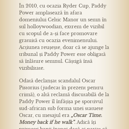
În 2010, cu ocazia Ryder Cup, Paddy
Power amplasează în afara
domeniului Celtic Manor un semn în
stil holloywoodian, extrem de vizibil
cu scopul de a-și face promovare
gratuită cu ocazia evenimentului.
Acțiunea reușește, doar că se ajunge la
tribunal și Paddy Power este obligată
să înlăture semnul. Câștigă însă
vizibilitate.
Odată declanșat scandalul Oscar
Pistorius (judecat în prezent pentru
crimă), o altă reclamă discutabilă de la
Paddy Power îl înfățișa pe sportivul
sud-african sub forma unei statuete
Oscar, cu mesajul era
„Oscar Time.
Money back if he walk”
. Adică îți