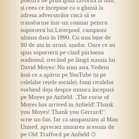
postura de principala favorită la titlu,
și ceea ce începuse ca o glumă la
adresa adversarilor riscă să se
transforme într-un coșmar pentru
suporterii lui Liverpool, campioni
ultima dată în 1990. Cu mai bine de
20 de ani în urmă, așadar. Oare ce au
spus suporterii pe când părăseau
stadionul, trecând pe lângă statuia lui
David Moyes? Nu știm asta. Vedem
însă ce a apărut pe YouTube (și pe
celelalte rețele sociale), fanii rivalelor
vorbind deja despre munca începută
pe Moyes pe Anfield. „The curse of
Moyes has arrived in Anfield! Thank
you Moyes! Thank you Gerrard!”,
scrie un fan. Iar ca simpatizant al Man
United, apreciez mutarea acestuia de
pe Old Trafford pe Anfield 🙂