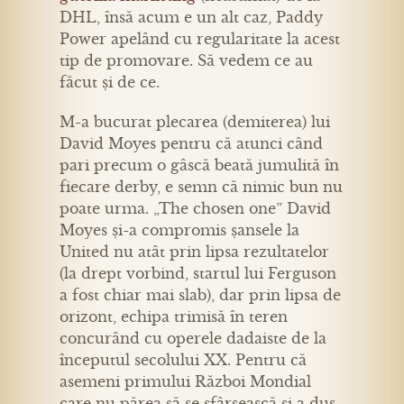
DHL, însă acum e un alt caz, Paddy
Power apelând cu regularitate la acest
tip de promovare. Să vedem ce au
făcut și de ce.
M-a bucurat plecarea (demiterea) lui
David Moyes pentru că atunci când
pari precum o gâscă beată jumulită în
fiecare derby, e semn că nimic bun nu
poate urma. „The chosen one” David
Moyes și-a compromis șansele la
United nu atât prin lipsa rezultatelor
(la drept vorbind, startul lui Ferguson
a fost chiar mai slab), dar prin lipsa de
orizont, echipa trimisă în teren
concurând cu operele dadaiste de la
începutul secolului XX. Pentru că
asemeni primului Război Mondial
care nu părea să se sfârșească și a dus