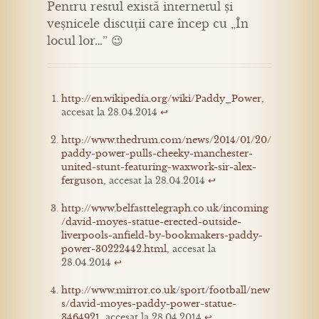
Pentru restul există internetul și
veșnicele discuții care încep cu „În
locul lor…” 😉
http://en.wikipedia.org/wiki/Paddy_Power
,
accesat la 28.04.2014
↩
http://www.thedrum.com/news/2014/01/20/
paddy-power-pulls-cheeky-manchester-
united-stunt-featuring-waxwork-sir-alex-
ferguson
, accesat la 28.04.2014
↩
http://www.belfasttelegraph.co.uk/incoming
/david-moyes-statue-erected-outside-
liverpools-anfield-by-bookmakers-paddy-
power-30222442.html
, accesat la
28.04.2014
↩
http://www.mirror.co.uk/sport/football/new
s/david-moyes-paddy-power-statue-
3464921
, accesat la 28.04.2014
↩