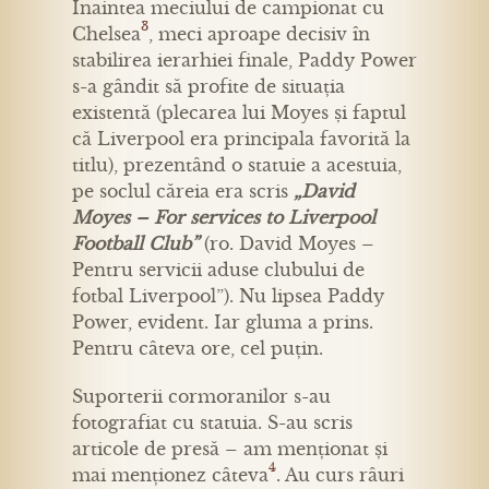
Înaintea meciului de campionat cu
3
Chelsea
, meci aproape decisiv în
stabilirea ierarhiei finale, Paddy Power
s-a gândit să profite de situația
existentă (plecarea lui Moyes și faptul
că Liverpool era principala favorită la
titlu), prezentând o statuie a acestuia,
pe soclul căreia era scris
„David
Moyes – For services to Liverpool
Football Club”
(ro. David Moyes –
Pentru servicii aduse clubului de
fotbal Liverpool”). Nu lipsea Paddy
Power, evident. Iar gluma a prins.
Pentru câteva ore, cel puțin.
Suporterii cormoranilor s-au
fotografiat cu statuia. S-au scris
articole de presă – am menționat și
4
mai menționez câteva
. Au curs râuri