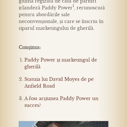
glumă regizată de casa de pariuri
1
irlandeză Paddy Power
, recunoscută
pentru abordările sale
neconvenționale, și care se înscriu în
tiparul marketingului de gherilă.
Conținut:
Paddy Power și marketingul de
gherilă
Statuia lui David Moyes de pe
Anfield Road
A fost acțiunea Paddy Power un
succes?