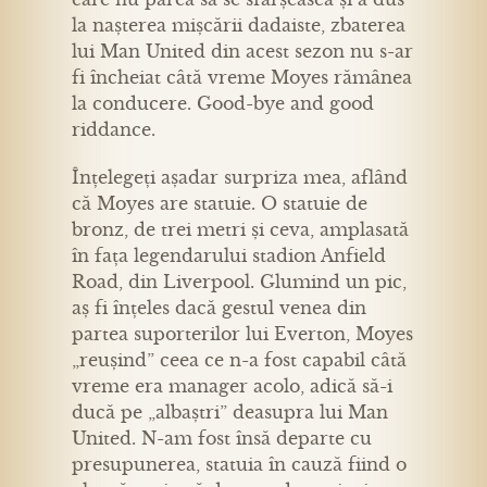
la nașterea mișcării dadaiste, zbaterea
lui Man United din acest sezon nu s-ar
fi încheiat câtă vreme Moyes rămânea
la conducere. Good-bye and good
riddance.
Înțelegeți așadar surpriza mea, aflând
că Moyes are statuie. O statuie de
bronz, de trei metri și ceva, amplasată
în fața legendarului stadion Anfield
Road, din Liverpool. Glumind un pic,
aș fi înțeles dacă gestul venea din
partea suporterilor lui Everton, Moyes
„reușind” ceea ce n-a fost capabil câtă
vreme era manager acolo, adică să-i
ducă pe „albaștri” deasupra lui Man
United. N-am fost însă departe cu
presupunerea, statuia în cauză fiind o