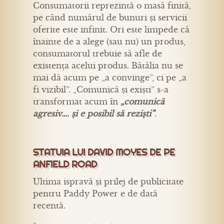
Consumatorii reprezintă o masă finită,
pe când numărul de bunuri și servicii
oferite este infinit. Ori este limpede că
înainte de a alege (sau nu) un produs,
consumatorul trebuie să afle de
existența acelui produs. Bătălia nu se
mai dă acum pe „a convinge”, ci pe „a
fi vizibil”. „Comunică și exiști” s-a
transformat acum în
„comunică
agresiv…. și e posibil să reziști”
.
STATUIA LUI DAVID MOYES DE PE
ANFIELD ROAD
Ultima ispravă și prilej de publicitate
pentru Paddy Power e de dată
recentă.