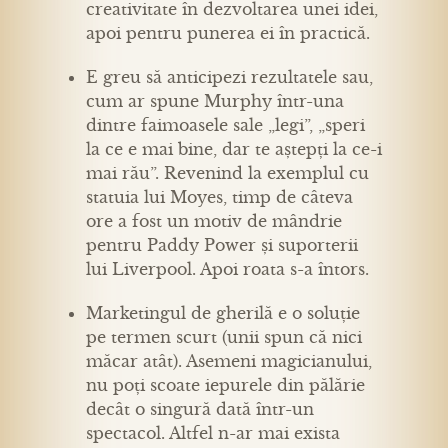
creativitate în dezvoltarea unei idei,
apoi pentru punerea ei în practică.
E greu să anticipezi rezultatele sau,
cum ar spune Murphy într-una
dintre faimoasele sale „legi”, „speri
la ce e mai bine, dar te aștepți la ce-i
mai rău”. Revenind la exemplul cu
statuia lui Moyes, timp de câteva
ore a fost un motiv de mândrie
pentru Paddy Power și suporterii
lui Liverpool. Apoi roata s-a întors.
Marketingul de gherilă e o soluție
pe termen scurt (unii spun că nici
măcar atât). Asemeni magicianului,
nu poți scoate iepurele din pălărie
decât o singură dată într-un
spectacol. Altfel n-ar mai exista