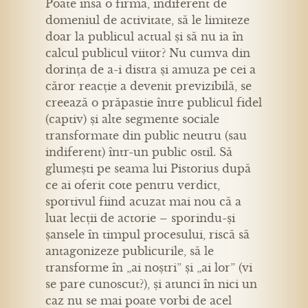
Poate însă o firmă, indiferent de
domeniul de activitate, să le limiteze
doar la publicul actual și să nu ia în
calcul publicul viitor? Nu cumva din
dorința de a-i distra și amuza pe cei a
căror reacție a devenit previzibilă, se
creează o prăpastie între publicul fidel
(captiv) și alte segmente sociale
transformate din public neutru (sau
indiferent) într-un public ostil. Să
glumești pe seama lui Pistorius după
ce ai oferit cote pentru verdict,
sportivul fiind acuzat mai nou că a
luat lecții de actorie – sporindu-și
șansele în timpul procesului, riscă să
antagonizeze publicurile, să le
transforme în „ai noștri” și „ai lor” (vi
se pare cunoscut?), și atunci în nici un
caz nu se mai poate vorbi de acel