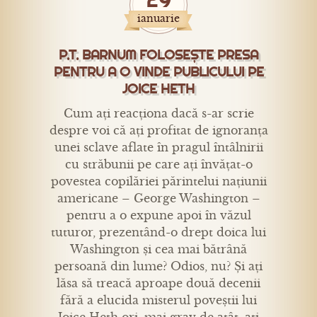
ianuarie
P.T. BARNUM FOLOSEȘTE PRESA
PENTRU A O VINDE PUBLICULUI PE
JOICE HETH
Cum ați reacționa dacă s-ar scrie
despre voi că ați profitat de ignoranța
unei sclave aflate în pragul întâlnirii
cu străbunii pe care ați învățat-o
povestea copilăriei părintelui națiunii
americane – George Washington –
pentru a o expune apoi în văzul
tuturor, prezentând-o drept doica lui
Washington și cea mai bătrână
persoană din lume? Odios, nu? Și ați
lăsa să treacă aproape două decenii
fără a elucida misterul poveștii lui