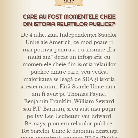
iulie
CARE AU FOST MOMENTELE CHEIE
DIN ISTORIA RELAȚIILOR PUBLICE?
De 4 iulie, ziua Independenței Statelor
Unite ale Americii, ce mod poate fi
mai potrivit pentru a-i transmite „La
mulți ani” decât un infografic cu
momentele cheie din istoria relațiilor
publice dintre care, veți vedea,
majoritatea se leagă de SUA și istoria
acestei națiuni. Fără Statele Unite nu i-
am fi avut pe Thomas Payne,
Benjamin Franklin, William Seward
sau P.T. Barnum, și cu atât mai puțin
pe Ivy Lee Ledbetter sau Edward
Bernays, pionierii relațiilor publice.
Tot Statelor Unite le datorăm existența