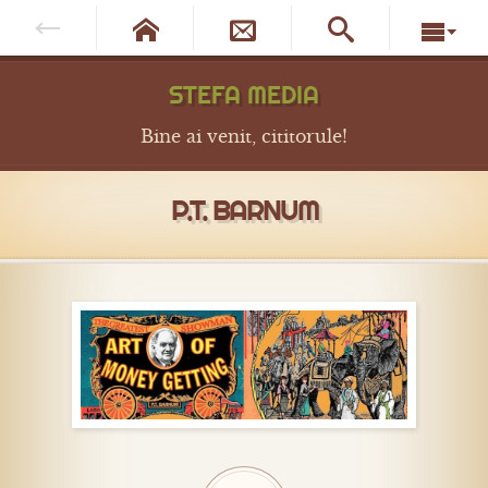




STEFA MEDIA
Bine ai venit, cititorule!
P.T. BARNUM