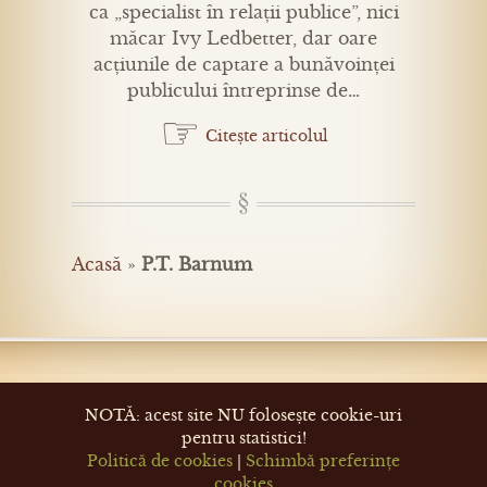
ca „specialist în relații publice”, nici
măcar Ivy Ledbetter, dar oare
acțiunile de captare a bunăvoinței
publicului întreprinse de…
☞
Citește articolul
Acasă
»
P.T. Barnum
NOTĂ: acest site NU folosește cookie-uri
pentru statistici!
Politică de cookies
|
Schimbă preferințe
cookies