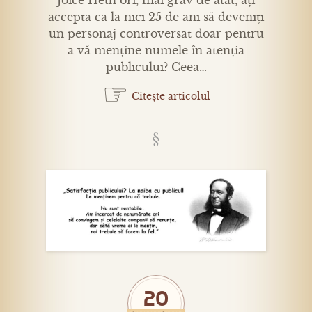
Joice Heth ori, mai grav de atât, ați
accepta ca la nici 25 de ani să deveniți
un personaj controversat doar pentru
a vă menține numele în atenția
publicului? Ceea…
☞
Citește articolul
20