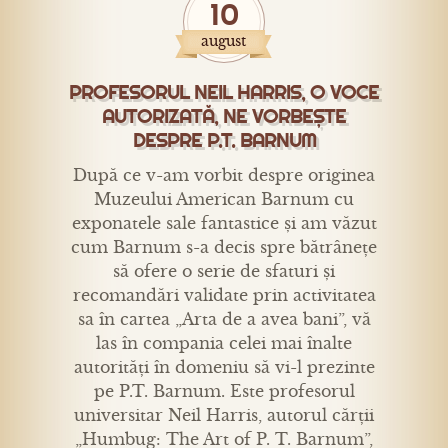
10
august
PROFESORUL NEIL HARRIS, O VOCE
AUTORIZATĂ, NE VORBEȘTE
DESPRE P.T. BARNUM
După ce v-am vorbit despre originea
Muzeului American Barnum cu
exponatele sale fantastice și am văzut
cum Barnum s-a decis spre bătrânețe
să ofere o serie de sfaturi și
recomandări validate prin activitatea
sa în cartea „Arta de a avea bani”, vă
las în compania celei mai înalte
autorități în domeniu să vi-l prezinte
pe P.T. Barnum. Este profesorul
universitar Neil Harris, autorul cărții
„Humbug: The Art of P. T. Barnum”,