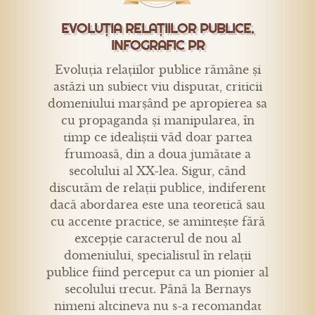
EVOLUȚIA RELAȚIILOR PUBLICE.
INFOGRAFIC PR
Evoluția relațiilor publice rămâne și
astăzi un subiect viu disputat, criticii
domeniului marșând pe apropierea sa
cu propaganda și manipularea, în
timp ce idealiștii văd doar partea
frumoasă, din a doua jumătate a
secolului al XX-lea. Sigur, când
discutăm de relații publice, indiferent
dacă abordarea este una teoretică sau
cu accente practice, se amintește fără
excepție caracterul de nou al
domeniului, specialistul în relații
publice fiind perceput ca un pionier al
secolului trecut. Până la Bernays
nimeni altcineva nu s-a recomandat