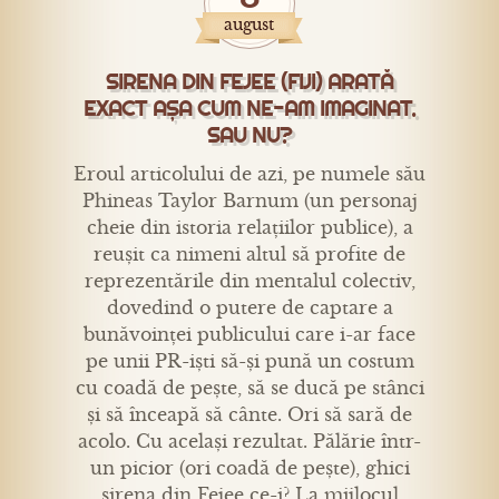
august
SIRENA DIN FEJEE (FIJI) ARATĂ
EXACT AȘA CUM NE-AM IMAGINAT.
SAU NU?
Eroul articolului de azi, pe numele său
Phineas Taylor Barnum (un personaj
cheie din istoria relațiilor publice), a
reușit ca nimeni altul să profite de
reprezentările din mentalul colectiv,
dovedind o putere de captare a
bunăvoinței publicului care i-ar face
pe unii PR-iști să-și pună un costum
cu coadă de pește, să se ducă pe stânci
și să înceapă să cânte. Ori să sară de
acolo. Cu același rezultat. Pălărie într-
un picior (ori coadă de pește), ghici
sirena din Fejee ce-i? La mijlocul