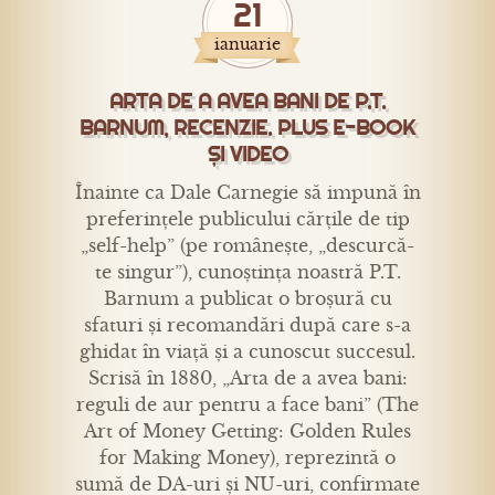
21
ianuarie
ARTA DE A AVEA BANI DE P.T.
BARNUM, RECENZIE. PLUS E-BOOK
ȘI VIDEO
Înainte ca Dale Carnegie să impună în
preferințele publicului cărțile de tip
„self-help” (pe românește, „descurcă-
te singur”), cunoștința noastră P.T.
Barnum a publicat o broșură cu
sfaturi și recomandări după care s-a
ghidat în viață și a cunoscut succesul.
Scrisă în 1880, „Arta de a avea bani:
reguli de aur pentru a face bani” (The
Art of Money Getting: Golden Rules
for Making Money), reprezintă o
sumă de DA-uri și NU-uri, confirmate