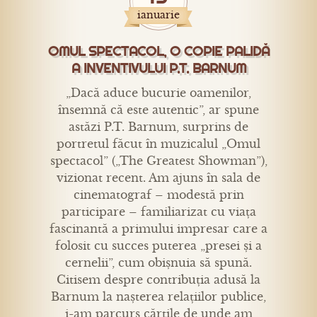
ianuarie
OMUL SPECTACOL, O COPIE PALIDĂ
A INVENTIVULUI P.T. BARNUM
„Dacă aduce bucurie oamenilor,
însemnă că este autentic”, ar spune
astăzi P.T. Barnum, surprins de
portretul făcut în muzicalul „Omul
spectacol” („The Greatest Showman”),
vizionat recent. Am ajuns în sala de
cinematograf – modestă prin
participare – familiarizat cu viața
fascinantă a primului impresar care a
folosit cu succes puterea „presei și a
cernelii”, cum obișnuia să spună.
Citisem despre contribuția adusă la
Barnum la nașterea relațiilor publice,
i-am parcurs cărțile de unde am