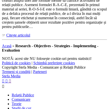
ceasuri asupra unei alte formule menite să clarifice activitatea de
relații publice. Asemeni formulei R-A-C-E, prezentată în primul
material al seriei, R-O-S-I-E este o formulă liniară, gândită cu scopul
de a defalca procesul de relații publice, de a-l diviza în mai mulți
pași, fiecare etichetat și numerotat în consecință, astfel încât să
creștem șansele obținerii unor rezultate pozitive pentru organizație și
pentru publicurile…
☞
Citește articolul
Acasă
»
Research - Objectives - Strategies - Implementing -
Evaluation
NOTĂ: acest site NU folosește cookie-uri pentru statistici!
Politică de cookies
|
Schimbă preferințe cookies
Copyright Stefa Media - Comunicare și Relații Publice
Termeni și condiții
|
Parteneri
Stefa Media




Relații Publice
Comunicare
Teorie
Studii de caz