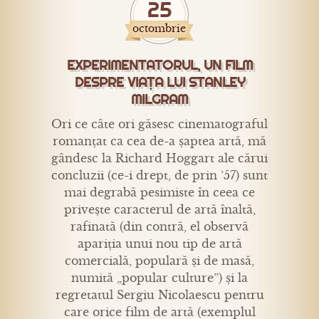
25
octombrie
EXPERIMENTATORUL, UN FILM
DESPRE VIAȚA LUI STANLEY
MILGRAM
Ori ce câte ori găsesc cinematograful
romanțat ca cea de-a șaptea artă, mă
gândesc la Richard Hoggart ale cărui
concluzii (ce-i drept, de prin ’57) sunt
mai degrabă pesimiste în ceea ce
privește caracterul de artă înaltă,
rafinată (din contră, el observă
apariția unui nou tip de artă
comercială, populară și de masă,
numită „popular culture”) și la
regretatul Sergiu Nicolaescu pentru
care orice film de artă (exemplul