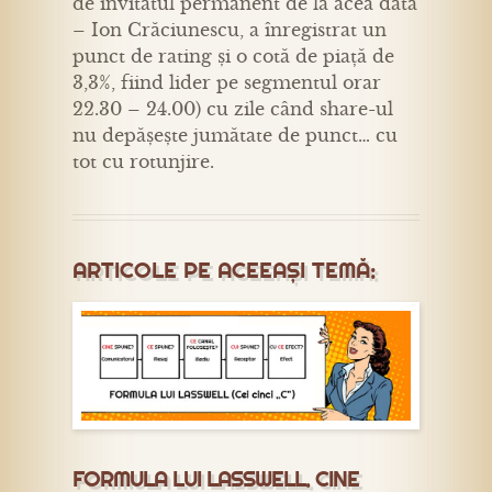
de invitatul permanent de la acea dată
– Ion Crăciunescu, a înregistrat un
punct de rating și o cotă de piață de
3,3%, fiind lider pe segmentul orar
22.30 – 24.00) cu zile când share-ul
nu depășește jumătate de punct… cu
tot cu rotunjire.
ARTICOLE PE ACEEAȘI TEMĂ:
FORMULA LUI LASSWELL. CINE