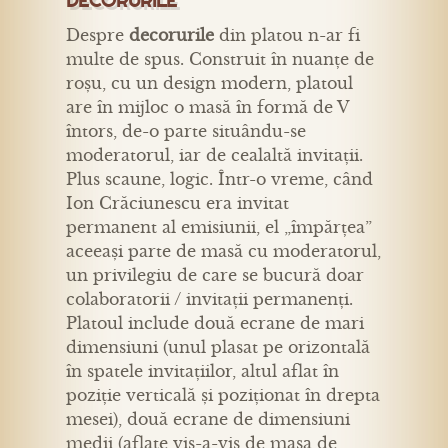
DECORURILE
Despre
decorurile
din platou n-ar fi
multe de spus. Construit în nuanțe de
roșu, cu un design modern, platoul
are în mijloc o masă în formă de V
întors, de-o parte situându-se
moderatorul, iar de cealaltă invitații.
Plus scaune, logic. Într-o vreme, când
Ion Crăciunescu era invitat
permanent al emisiunii, el „împărțea”
aceeași parte de masă cu moderatorul,
un privilegiu de care se bucură doar
colaboratorii / invitații permanenți.
Platoul include două ecrane de mari
dimensiuni (unul plasat pe orizontală
în spatele invitațiilor, altul aflat în
poziție verticală și poziționat în drepta
mesei), două ecrane de dimensiuni
medii (aflate vis-a-vis de masa de