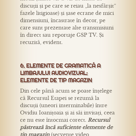
discuții și pe care se reiau „la nesfârșit”
fazele litigioase) și șase ecrane de mici
dimensiuni, încastrate în decor, pe
care sunt prezentate alte transmisiuni
în direct sau reportaje GSP TV. Și
recuzită, evident.
6. ELEMENTE DE GRAMATICĂ A
LIMBAJULUI AUDIOVIZUAL:
ELEMENTE DE TIP MAGAZIN
Din cele până acum se poate înțelege
că Recursul Etapei se rezumă la
discuții (uneori interminabile) între
Ovidiu Ioanițoaia și ai săi invitați, ceea
ce nu este întocmai corect.
Recursul
păstrează încă suficiente elemente de
tip magazin
(secvențe video