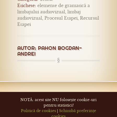
Etichete:
elemente de gramatică a
limbajului audiovizual
,
limbaj
audiovizual
,
Procesul Etapei
,
Recursul
Etapei
AUTOR:
PAHON BOGDAN-
ANDREI
NOTĂ: acest site NU folosește cookie-uri
pentru statistici!
Politică de cookies
|
Schimbă preferințe
cookies