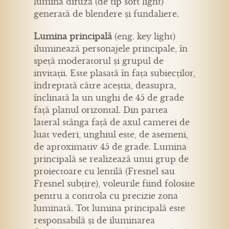
lumină difuză (de tip soft light)
generată de blendere și fundaliere.
Lumina principală
(eng. key light)
iluminează personajele principale, în
speță moderatorul și grupul de
invitații. Este plasată în fața subiecților,
îndreptată către aceștia, deasupra,
înclinată la un unghi de 45 de grade
față planul orizontal. Din partea
lateral stânga față de axul camerei de
luat vederi, unghiul este, de asemeni,
de aproximativ 45 de grade. Lumina
principală se realizează unui grup de
proiectoare cu lentilă (Fresnel sau
Fresnel subțire), voleurile fiind folosite
pentru a controla cu precizie zona
luminată. Tot lumina principală este
responsabilă și de iluminarea