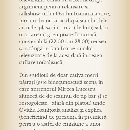
argument pentru relansare și
talkshow-ul lui Ovidiu Ioanițoaia care,
într-un decor sărac după standardele
actuale, plasat într-o zi (de luni) și la o
oră care cu greu poate fi numită
convenabilă (22.00 sau 23.00) reușea
să strângă în fața foarte micilor
televizoare de la acea dată întreaga
suflare fotbalistică.
Din studioul de doar câțiva metri
pătrați (este binecunoscută scena în
care antrenorul Mircea Lucescu
alunecă de de scaunul de tip bar și se
rostogolește… afară din platou) unde
Ovidiu Ioanițoaia analiza și explica
(beneficiind de prezența în premieră
pentru o astfel de emisiune a unor