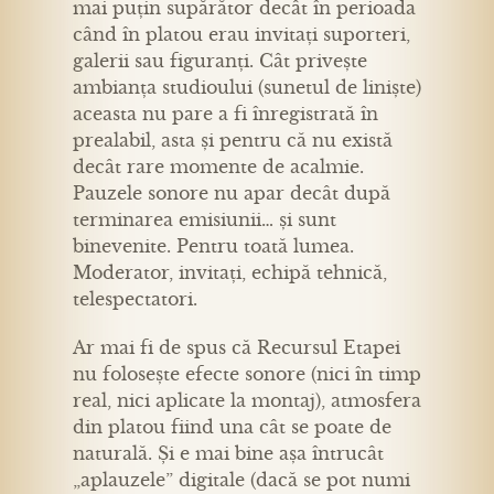
mai puțin supărător decât în perioada
când în platou erau invitați suporteri,
galerii sau figuranți. Cât privește
ambianța studioului (sunetul de liniște)
aceasta nu pare a fi înregistrată în
prealabil, asta și pentru că nu există
decât rare momente de acalmie.
Pauzele sonore nu apar decât după
terminarea emisiunii… și sunt
binevenite. Pentru toată lumea.
Moderator, invitați, echipă tehnică,
telespectatori.
Ar mai fi de spus că Recursul Etapei
nu folosește efecte sonore (nici în timp
real, nici aplicate la montaj), atmosfera
din platou fiind una cât se poate de
naturală. Și e mai bine așa întrucât
„aplauzele” digitale (dacă se pot numi