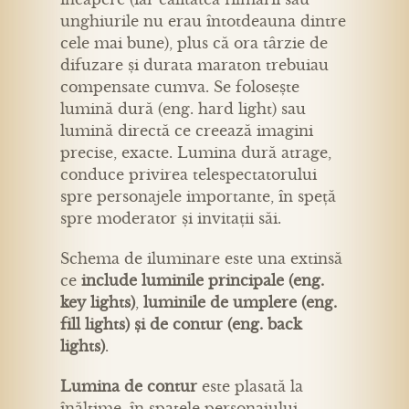
unghiurile nu erau întotdeauna dintre
cele mai bune), plus că ora târzie de
difuzare și durata maraton trebuiau
compensate cumva. Se folosește
lumină dură (eng. hard light) sau
lumină directă ce creează imagini
precise, exacte. Lumina dură atrage,
conduce privirea telespectatorului
spre personajele importante, în speță
spre moderator și invitații săi.
Schema de iluminare este una extinsă
ce
include luminile principale (eng.
key lights)
,
luminile de umplere (eng.
fill lights) și de contur (eng. back
lights)
.
Lumina de contur
este plasată la
înălțime, în spatele personajului