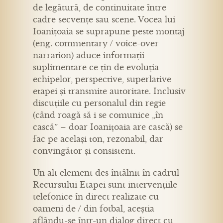
de legătură, de continuitate între
cadre secvențe sau scene. Vocea lui
Ioanițoaia se suprapune peste montaj
(eng. commentary / voice-over
narration) aduce informații
suplimentare ce țin de evoluția
echipelor, perspective, superlative
etapei și transmite autoritate. Inclusiv
discuțiile cu personalul din regie
(când roagă să i se comunice „în
cască” – doar Ioanițoaia are cască) se
fac pe același ton, rezonabil, dar
convingător și consistent.
Un alt element des întâlnit în cadrul
Recursului Etapei sunt intervențiile
telefonice în direct realizate cu
oameni de / din fotbal, aceștia
aflându-se într-un dialog direct cu