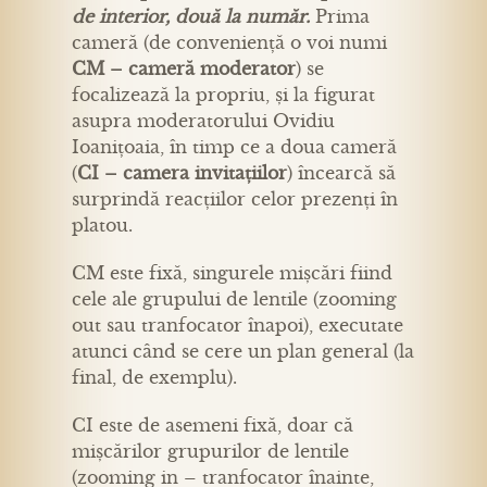
de interior, două la număr.
Prima
cameră (de conveniență o voi numi
CM – cameră moderator
) se
focalizează la propriu, și la figurat
asupra moderatorului Ovidiu
Ioanițoaia, în timp ce a doua cameră
(
CI – camera invitațiilor
) încearcă să
surprindă reacțiilor celor prezenți în
platou.
CM este fixă, singurele mișcări fiind
cele ale grupului de lentile (zooming
out sau tranfocator înapoi), executate
atunci când se cere un plan general (la
final, de exemplu).
CI este de asemeni fixă, doar că
mișcărilor grupurilor de lentile
(zooming in – tranfocator înainte,