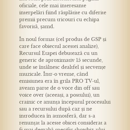
oficiale, cele mai interesante
interpelări fiind răsplătite cu diferite
premii precum tricouri cu echipa
favorită, șamd.
În noul format (cel produs de GSP și
care face obiectul acestei analize),
Recursul Etapei debutează cu un
generic de aproximativ 15 secunde,
unde se întâlnesc dealtfel și secvențe
muzicale. Într-o vreme, când
emisiunea era în grila PRO TV-ul,
aveam parte de o voce din off sau
voice over (aceeași, a postului), un
crainic ce anunța începutul procesului
sau a recursului după caz și ne
introducea în atmosferă, dar s-a
renunțat la aceste obicei considerat a
fi mai degrabă specific showbiz-ului.