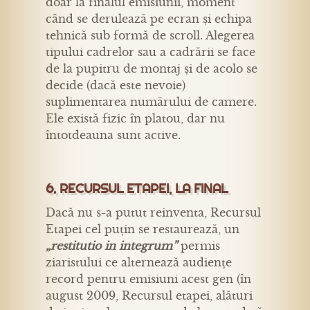
doar la finalul emisiunii, moment
când se derulează pe ecran și echipa
tehnică sub formă de scroll. Alegerea
tipului cadrelor sau a cadrării se face
de la pupitru de montaj și de acolo se
decide (dacă este nevoie)
suplimentarea numărului de camere.
Ele există fizic în platou, dar nu
întotdeauna sunt active.
6. RECURSUL ETAPEI, LA FINAL
Dacă nu s-a putut reinventa, Recursul
Etapei cel puțin se restaurează, un
„restitutio in integrum”
permis
ziaristului ce alternează audiențe
record pentru emisiuni acest gen (în
august 2009, Recursul etapei, alături