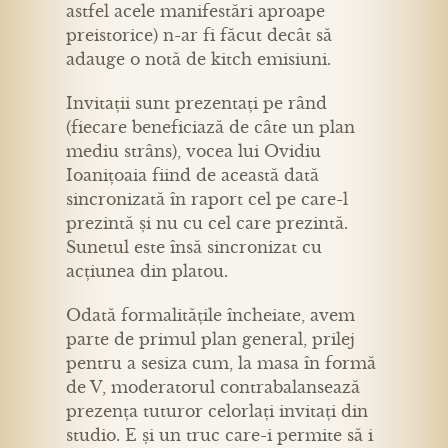
astfel acele manifestări aproape
preistorice) n-ar fi făcut decât să
adauge o notă de kitch emisiuni.
Invitații sunt prezentați pe rând
(fiecare beneficiază de câte un plan
mediu strâns), vocea lui Ovidiu
Ioanițoaia fiind de această dată
sincronizată în raport cel pe care-l
prezintă și nu cu cel care prezintă.
Sunetul este însă sincronizat cu
acțiunea din platou.
Odată formalitățile încheiate, avem
parte de primul plan general, prilej
pentru a sesiza cum, la masa în formă
de V, moderatorul contrabalansează
prezența tuturor celorlați invitați din
studio. E și un truc care-i permite să i