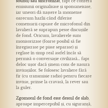
sound) sau sincronizat
, fapt ce conferă
emisiunii originalitate și spontaneitate,
iar uneori dă naștere la momente
oarecum hazlii când diferite
comentarii captate de microfonul din
lavalieră se suprapun peste discuțiile
de fond. Oricum, lavalierele sunt
monitorizate (foarte posibil să fie
înregistrate pe piste separate) și
reglate în timp real astfel încât să
permită o conversație civilizată… fapt
deloc ușor dacă ținem cont de natura
invitațiilor. Se folosesc lavaliere fără
fir (cu transmisie radio) pentru fiecare
invitat, prinse la cravată, la rever sau
la guler.
Zgomotul de fond este destul de slab
,
aproape imperceptibil și, cu siguranță,