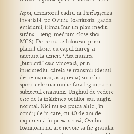
Apoi, următorul cadru ni-l înfățișează
invariabil pe Ovidiu Ioanițoaia, gazda
emisiunii, filmat într-un plan mediu
strâns – (eng. medium close shot –
MCS). De ce nu se folosește prim-
planul clasic, cu capul întreg și
tăietura la umeri ? Așa numita
„burtieră” este vinovată, prin
intermediul căreia se transmit (destul
de neinspirat, aș aprecia) știri din
sport, cele mai multe fără legătură cu
subiectul emisiunii. Unghiul de vedere
este de la înălțimea ochilor sau unghi
normal. Nici nu s-a putea altfel, în
condițiile în care, cu 40 de ani de
experiență în presa scrisă, Ovidiu
Ioanițoaia nu are nevoie să fie gratulat