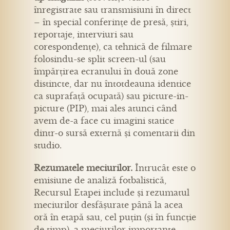
înregistrate sau transmisiuni în direct
– în special conferințe de presă, știri,
reportaje, interviuri sau
corespondențe), ca tehnică de filmare
folosindu-se split screen-ul (sau
împărțirea ecranului în două zone
distincte, dar nu întotdeauna identice
ca suprafață ocupată) sau picture-in-
picture (PIP), mai ales atunci când
avem de-a face cu imagini statice
dintr-o sursă externă și comentarii din
studio.
Rezumatele meciurilor.
Întrucât este o
emisiune de analiză fotbalistică,
Recursul Etapei include și rezumatul
meciurilor desfășurate până la acea
oră în etapă sau, cel puțin (și în funcție
de timp), a meciurilor importante.