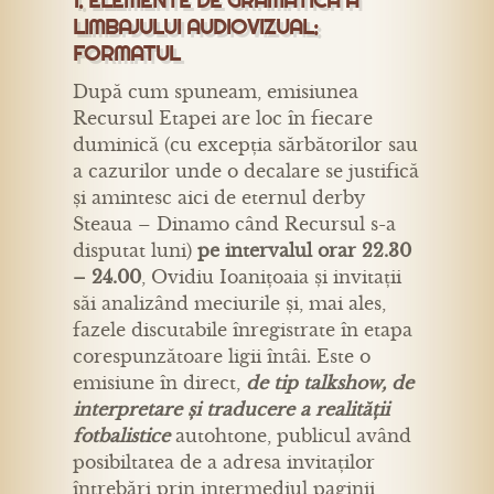
1. ELEMENTE DE GRAMATICĂ A
LIMBAJULUI AUDIOVIZUAL:
FORMATUL
După cum spuneam, emisiunea
Recursul Etapei are loc în fiecare
duminică (cu excepția sărbătorilor sau
a cazurilor unde o decalare se justifică
și amintesc aici de eternul derby
Steaua – Dinamo când Recursul s-a
disputat luni)
pe intervalul orar 22.30
– 24.00
, Ovidiu Ioanițoaia și invitații
săi analizând meciurile și, mai ales,
fazele discutabile înregistrate în etapa
corespunzătoare ligii întâi. Este o
emisiune în direct,
de tip talkshow, de
interpretare și traducere a realității
fotbalistice
autohtone, publicul având
posibiltatea de a adresa invitaților
întrebări prin intermediul paginii