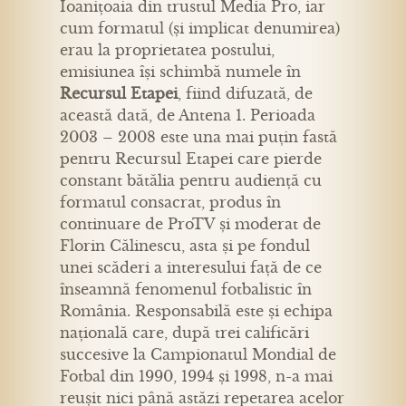
Ioanițoaia din trustul Media Pro, iar
cum formatul (și implicat denumirea)
erau la proprietatea postului,
emisiunea își schimbă numele în
Recursul Etapei
, fiind difuzată, de
această dată, de Antena 1. Perioada
2003 – 2008 este una mai puțin fastă
pentru Recursul Etapei care pierde
constant bătălia pentru audiență cu
formatul consacrat, produs în
continuare de ProTV și moderat de
Florin Călinescu, asta și pe fondul
unei scăderi a interesului față de ce
înseamnă fenomenul fotbalistic în
România. Responsabilă este și echipa
națională care, după trei calificări
succesive la Campionatul Mondial de
Fotbal din 1990, 1994 și 1998, n-a mai
reușit nici până astăzi repetarea acelor