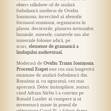
obiect talkshow-ul de analiză
fotbalistică moderat de Ovidiu
Ioanițoaia, încercând să identific
formatul emisiunii, organizarea în
platou, decorurile, plasarea invitațiilor,
luminile, sunetele, camerele sau alte
materiale folosite adică, pe
scurt,
elemente de gramatică a
limbajului audiovizual.
Moderată de
Ovidiu Traian Ioanițoaia
,
Procesul Etapei
este cea mai longevivă
emisiune de analiză fotbalistică din
România și, cu siguranță, cea mai
apreciată. Deloc întâmplător, atunci
când Adrian Sârbu l-a convins pe
Ronald Luader să cumpere și să
investească masiv în postul de
televiziune Canal 31, a folosit drept