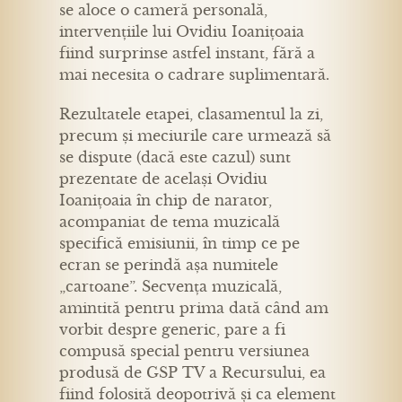
se aloce o cameră personală,
intervențiile lui Ovidiu Ioanițoaia
fiind surprinse astfel instant, fără a
mai necesita o cadrare suplimentară.
Rezultatele etapei, clasamentul la zi,
precum și meciurile care urmează să
se dispute (dacă este cazul) sunt
prezentate de același Ovidiu
Ioanițoaia în chip de narator,
acompaniat de tema muzicală
specifică emisiunii, în timp ce pe
ecran se perindă așa numitele
„cartoane”. Secvența muzicală,
amintită pentru prima dată când am
vorbit despre generic, pare a fi
compusă special pentru versiunea
produsă de GSP TV a Recursului, ea
fiind folosită deopotrivă și ca element