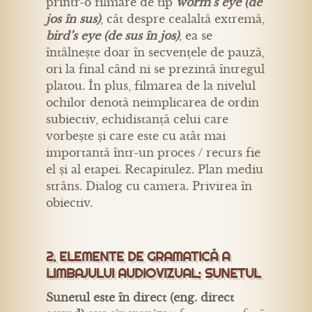
printr-o filmare de tip
worm’s eye (de
jos în sus)
, cât despre cealaltă extremă,
bird’s eye (de sus în jos)
, ea se
întâlnește doar în secvențele de pauză,
ori la final când ni se prezintă întregul
platou. În plus, filmarea de la nivelul
ochilor denotă neimplicarea de ordin
subiectiv, echidistanță celui care
vorbește și care este cu atât mai
importantă într-un proces / recurs fie
el și al etapei. Recapitulez. Plan mediu
strâns. Dialog cu camera. Privirea în
obiectiv.
2. ELEMENTE DE GRAMATICĂ A
LIMBAJULUI AUDIOVIZUAL: SUNETUL
Sunetul este în direct (eng. direct