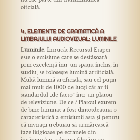
oficială.
4. ELEMENTE DE GRAMATICĂ A
LIMBAJULUI AUDIOVIZUAL: LUMINILE
Luminile.
Întrucât Recursul Etapei
este o emisiune care se desfășoară
prin excelență într-un spațiu închis, în
studiu, se folosește lumină artificială.
Multă lumină artificială, sau cel puțin
mai mult de 1000 de lucși cât ar fi
standardul „de facto” într-un platou
de televiziune. De ce ? Platoul extrem
de bine luminat a fost dintotdeauna o
caracteristică a emisiunii asta și pentru
că invitații trebuiau să urmărească
faze litigioase pe ecranele din
încăpere (iar calitatea filmării sau