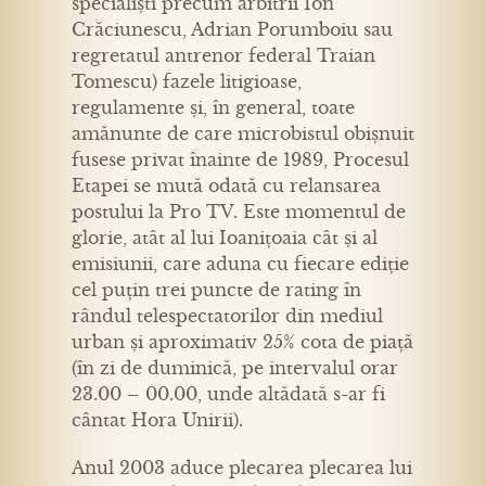
specialiști precum arbitrii Ion
Crăciunescu, Adrian Porumboiu sau
regretatul antrenor federal Traian
Tomescu) fazele litigioase,
regulamente și, în general, toate
amănunte de care microbistul obișnuit
fusese privat înainte de 1989, Procesul
Etapei se mută odată cu relansarea
postului la Pro TV. Este momentul de
glorie, atât al lui Ioanițoaia cât și al
emisiunii, care aduna cu fiecare ediție
cel puțin trei puncte de rating în
rândul telespectatorilor din mediul
urban și aproximativ 25% cota de piață
(în zi de duminică, pe intervalul orar
23.00 – 00.00, unde altădată s-ar fi
cântat Hora Unirii).
Anul 2003 aduce plecarea plecarea lui