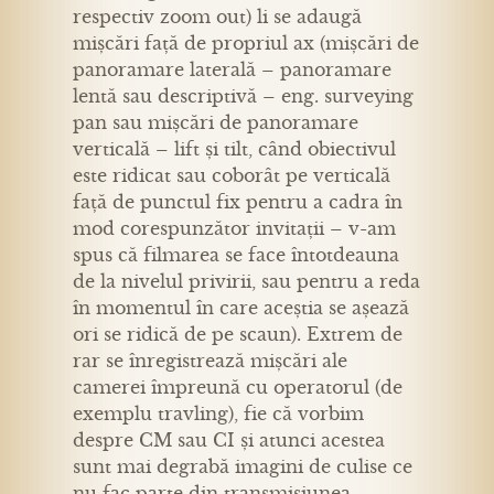
respectiv zoom out) li se adaugă
mișcări față de propriul ax (mișcări de
panoramare laterală – panoramare
lentă sau descriptivă – eng. surveying
pan sau mișcări de panoramare
verticală – lift și tilt, când obiectivul
este ridicat sau coborât pe verticală
față de punctul fix pentru a cadra în
mod corespunzător invitații – v-am
spus că filmarea se face întotdeauna
de la nivelul privirii, sau pentru a reda
în momentul în care aceștia se așează
ori se ridică de pe scaun). Extrem de
rar se înregistrează mișcări ale
camerei împreună cu operatorul (de
exemplu travling), fie că vorbim
despre CM sau CI și atunci acestea
sunt mai degrabă imagini de culise ce
nu fac parte din transmisiunea