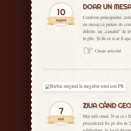
DOAR UN MESAJ
10
Conform principiului „totu
august
un mesaj cu putere de conv
diferite, iar „canalul” de 
în plic. Și de ce n-ar fi 
☞
Citește articolul
ZIUA CÂND GEO
7
Mai uită omul. N-ai ce-i f
mai
procedează fix pe dos în 2
solidaritate, în locul deco