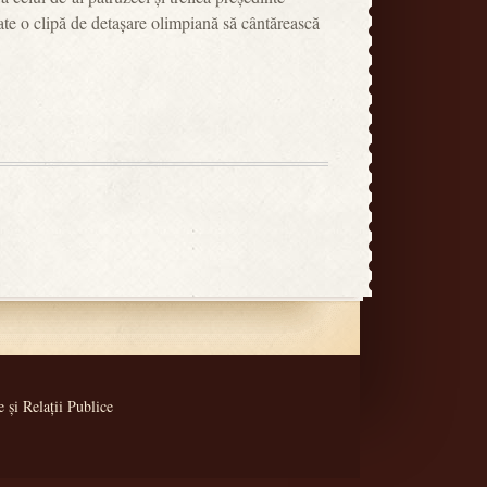
te o clipă de detașare olimpiană să cântărească
și Relații Publice