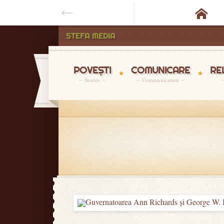

STEFA MEDIA
POVEȘTI
COMUNICARE
RE
Stories
Communication