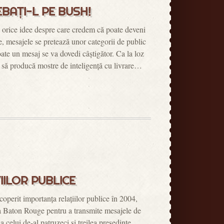
EBAȚI-L PE BUSH!
e orice idee despre care credem că poate deveni
, mesajele se pretează unor categorii de public
oate un mesaj se va dovedi câștigător. Ca la loz
l să producă mostre de inteligență cu livrare…
IILOR PUBLICE
operit importanța relațiilor publice în 2004,
 la Baton Rouge pentru a transmite mesajele de
 celui de-al patruzeci și treilea președinte