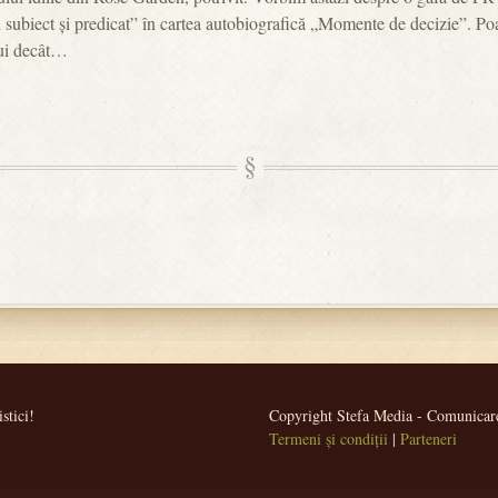
subiect și predicat” în cartea autobiografică „Momente de decizie”. Poa
lui decât…
stici!
Copyright Stefa Media - Comunicare 
Termeni și condiții
|
Parteneri