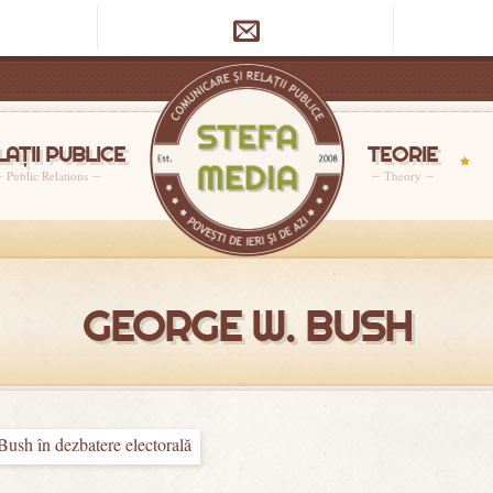

LAȚII PUBLICE
TEORIE
Public Relations
Theory
GEORGE W. BUSH