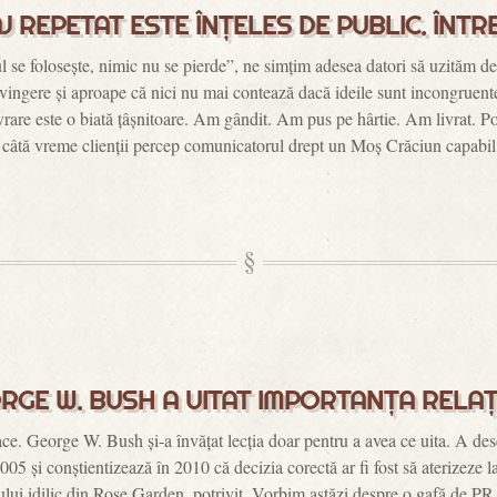
 REPETAT ESTE ÎNȚELES DE PUBLIC. ÎNTR
l se folosește, nimic nu se pierde”, ne simțim adesea datori să uzităm d
ingere și aproape că nici nu mai contează dacă ideile sunt incongruente
livrare este o biată țâșnitoare. Am gândit. Am pus pe hârtie. Am livrat. P
așa câtă vreme clienții percep comunicatorul drept un Moș Crăciun capabi
RGE W. BUSH A UITAT IMPORTANȚA RELAȚ
ace. George W. Bush și-a învățat lecția doar pentru a avea ce uita. A desc
005 și conștientizează în 2010 că decizia corectă ar fi fost să aterizeze
rului idilic din Rose Garden, potrivit. Vorbim astăzi despre o gafă de PR a