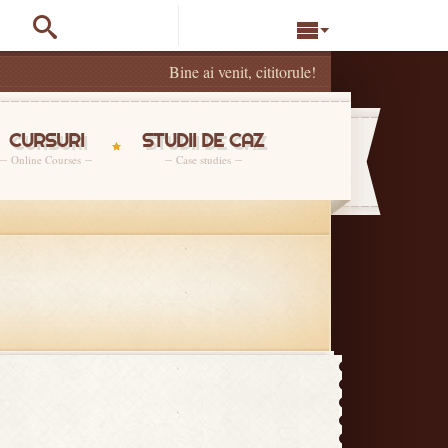


Bine ai venit, cititorule!
CURSURI
STUDII DE CAZ
Online Courses
Case studies