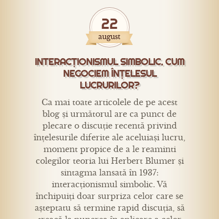
22
august
INTERACȚIONISMUL SIMBOLIC. CUM
NEGOCIEM ÎNȚELESUL
LUCRURILOR?
Ca mai toate articolele de pe acest
blog și următorul are ca punct de
plecare o discuție recentă privind
înțelesurile diferite ale aceluiași lucru,
moment propice de a le reaminti
colegilor teoria lui Herbert Blumer și
sintagma lansată în 1937:
interacționismul simbolic. Vă
închipuiți doar surpriza celor care se
așteptatu să termine rapid discuția, să