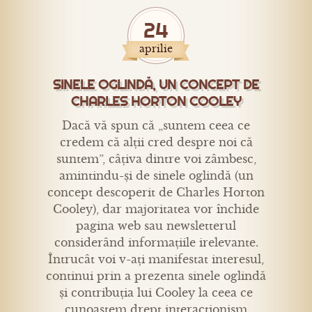
24
aprilie
SINELE OGLINDĂ, UN CONCEPT DE
CHARLES HORTON COOLEY
Dacă vă spun că „suntem ceea ce
credem că alții cred despre noi că
suntem”, câțiva dintre voi zâmbesc,
amintindu-și de sinele oglindă (un
concept descoperit de Charles Horton
Cooley), dar majoritatea vor închide
pagina web sau newsletterul
considerând informațiile irelevante.
Întrucât voi v-ați manifestat interesul,
continui prin a prezenta sinele oglindă
și contribuția lui Cooley la ceea ce
cunoaștem drept interacționism