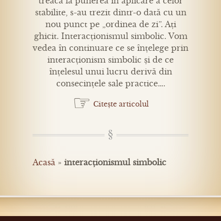
treacă la punerea în aplicare a celor
stabilite, s-au trezit dintr-o dată cu un
nou punct pe „ordinea de zi”. Ați
ghicit. Interacționismul simbolic. Vom
vedea în continuare ce se înțelege prin
interacționism simbolic și de ce
înțelesul unui lucru derivă din
consecințele sale practice….
☞
Citește articolul
Acasă
»
interacționismul simbolic