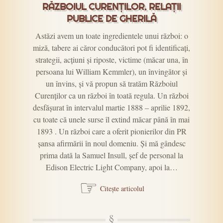
RĂZBOIUL CURENȚILOR. RELAȚII
PUBLICE DE GHERILĂ
Astăzi avem un toate ingredientele unui război: o
miză, tabere ai căror conducători pot fi identificați,
strategii, acțiuni și riposte, victime (măcar una, în
persoana lui William Kemmler), un învingător și
un învins, și vă propun să tratăm Războiul
Curenților ca un război în toată regula. Un război
desfășurat în intervalul martie 1888 – aprilie 1892,
cu toate că unele surse îl extind măcar până în mai
1893 . Un război care a oferit pionierilor din PR
șansa afirmării în noul domeniu. Și mă gândesc
prima dată la Samuel Insull, șef de personal la
Edison Electric Light Company, apoi la…
☞
Citește articolul