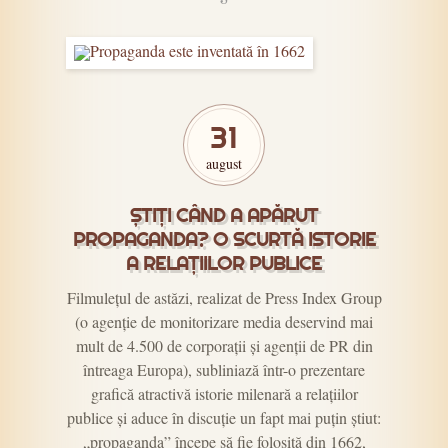
31
august
ȘTIȚI CÂND A APĂRUT
PROPAGANDA? O SCURTĂ ISTORIE
A RELAȚIILOR PUBLICE
Filmulețul de astăzi, realizat de Press Index Group
(o agenție de monitorizare media deservind mai
mult de 4.500 de corporații și agenții de PR din
întreaga Europa), subliniază într-o prezentare
grafică atractivă istorie milenară a relațiilor
publice și aduce în discuție un fapt mai puțin știut:
„propaganda” începe să fie folosită din 1662,