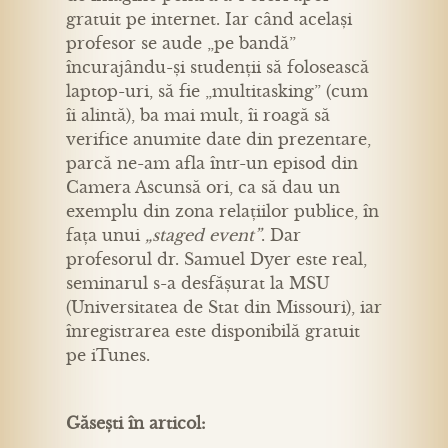
gratuit pe internet. Iar când același
profesor se aude „pe bandă”
încurajându-și studenții să folosească
laptop-uri, să fie „multitasking” (cum
îi alintă), ba mai mult, îi roagă să
verifice anumite date din prezentare,
parcă ne-am afla într-un episod din
Camera Ascunsă ori, ca să dau un
exemplu din zona relațiilor publice, în
fața unui
„staged event”
. Dar
profesorul dr. Samuel Dyer este real,
seminarul s-a desfășurat la MSU
(Universitatea de Stat din Missouri), iar
înregistrarea este disponibilă gratuit
pe iTunes.
Găsești în articol: