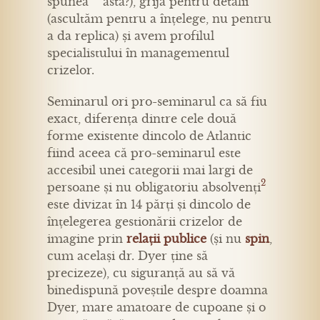
spunea asta?), grija pentru detalii
(ascultăm pentru a înțelege, nu pentru
a da replica) și avem profilul
specialistului în managementul
crizelor.
Seminarul ori pro-seminarul ca să fiu
exact, diferența dintre cele două
forme existente dincolo de Atlantic
fiind aceea că pro-seminarul este
accesibil unei categorii mai largi de
2
persoane și nu obligatoriu absolvenți
este divizat în 14 părți și dincolo de
înțelegerea gestionării crizelor de
imagine prin
relații publice
(și nu
spin
,
cum același dr. Dyer ține să
precizeze), cu siguranță au să vă
binedispună poveștile despre doamna
Dyer, mare amatoare de cupoane și o