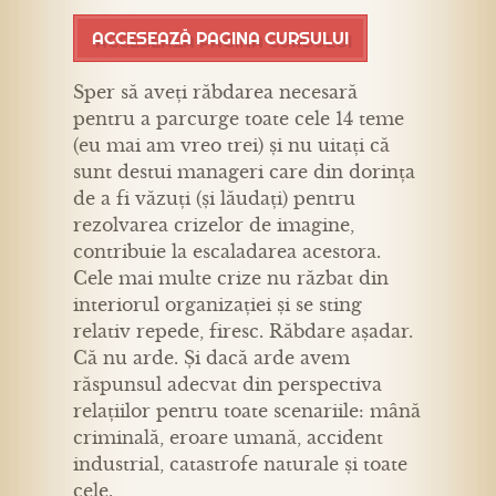
ACCESEAZĂ PAGINA CURSULUI
Sper să aveți răbdarea necesară
pentru a parcurge toate cele 14 teme
(eu mai am vreo trei) și nu uitați că
sunt destui manageri care din dorința
de a fi văzuți (și lăudați) pentru
rezolvarea crizelor de imagine,
contribuie la escaladarea acestora.
Cele mai multe crize nu răzbat din
interiorul organizației și se sting
relativ repede, firesc. Răbdare așadar.
Că nu arde. Și dacă arde avem
răspunsul adecvat din perspectiva
relațiilor pentru toate scenariile: mână
criminală, eroare umană, accident
industrial, catastrofe naturale și toate
cele.