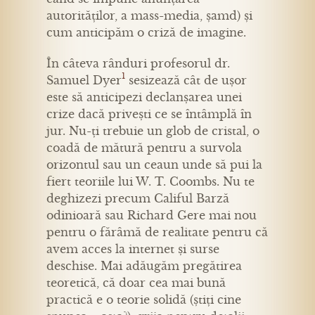
autorităților, a mass-media, șamd) și
cum anticipăm o criză de imagine.
În câteva rânduri profesorul dr.
1
Samuel Dyer
sesizează cât de ușor
este să anticipezi declanșarea unei
crize dacă privești ce se întâmplă în
jur. Nu-ți trebuie un glob de cristal, o
coadă de mătură pentru a survola
orizontul sau un ceaun unde să pui la
fiert teoriile lui W. T. Coombs. Nu te
deghizezi precum Califul Barză
odinioară sau Richard Gere mai nou
pentru o fărâmă de realitate pentru că
avem acces la internet și surse
deschise. Mai adăugăm pregătirea
teoretică, că doar cea mai bună
practică e o teorie solidă (știți cine