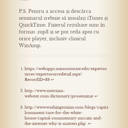
P.S. Pentru a accesa și descărca
seminarul trebuie să instalați iTunes și
QuickTime. Fișierul rezultate sunt în
format .mp3 și se pot reda apoi cu
orice player, inclusiv clasicul
WinAmp.
https://webapps.missouristate.edu/expertso
urces/expertsourcedetail.aspx?
RecordID=38
↩
http://www.merriam-
webster.com/dictionary/proseminar
↩
http://www.washingtonian.com/blogs/capita
lcomment/race-for-the-white-
house/capital-commentary-mccain-and-
the-internet-why-it-matters.php
↩