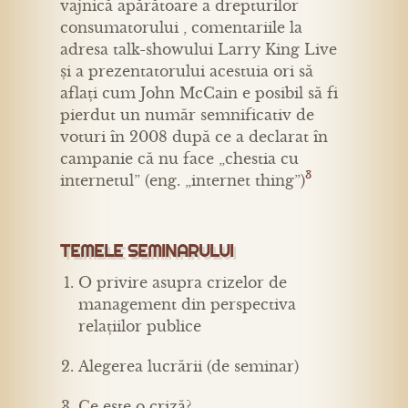
vajnică apărătoare a drepturilor
consumatorului , comentariile la
adresa talk-showului Larry King Live
și a prezentatorului acestuia ori să
aflați cum John McCain e posibil să fi
pierdut un număr semnificativ de
voturi în 2008 după ce a declarat în
campanie că nu face „chestia cu
3
internetul” (eng. „internet thing”)
TEMELE SEMINARULUI
O privire asupra crizelor de
management din perspectiva
relațiilor publice
Alegerea lucrării (de seminar)
Ce este o criză?