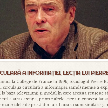
RCULARĂ A INFORMAȚIEI, LECȚIA LUI PIER
ținută la Collège de France în 1996, sociologul Pierre 
, circulația circulară a informației, șamd) menite a expl
la baza televiziunii și modul în care aceasta reușește să
 mi-a atras atenția, printre altele, este un concept lans
aterialele de presă din jurul nostru sunt similare și, ma