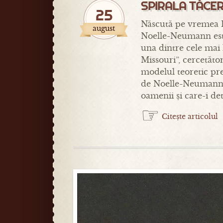
SPIRALA TĂCER
25
Născută pe vremea I
august
Noelle-Neumann este
una dintre cele mai 
Missouri”, cercetăt
modelul teoretic pre
de Noelle-Neumann, î
oamenii și care-i d
☞
Citește articolul