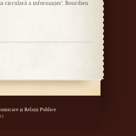
ia circulară a informației”. Bourdieu
unicare și Relații Publice
ri