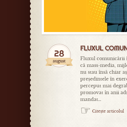
FLUXUL COMUNI
28
Fluxul comunicării î
august
că mass-media, mijl
nu stau însă chiar aș
președintele în exer
perceput mai degrabă
promovat în anii adm
mandat…
☞
Citește articolul