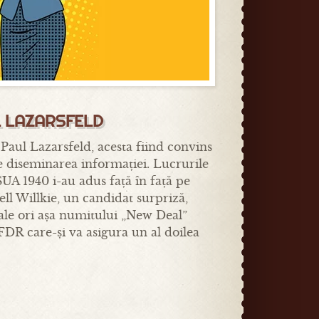
L LAZARSFELD
Paul Lazarsfeld, acesta fiind convins
 diseminarea informației. Lucrurile
 SUA 1940 i-au adus față în față pe
ll Willkie, un candidat surpriză,
iale ori așa numitului „New Deal”
FDR care-și va asigura un al doilea