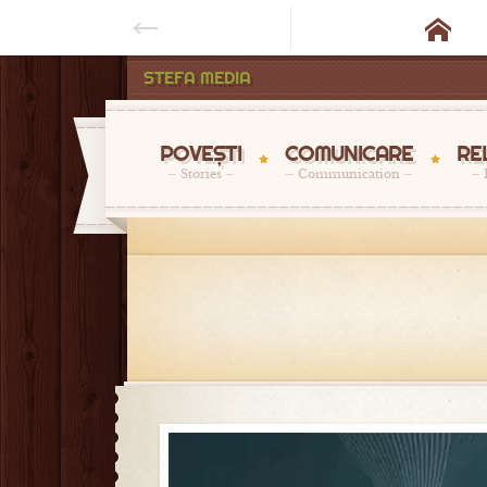

STEFA MEDIA
POVEȘTI
COMUNICARE
RE
Stories
Communication