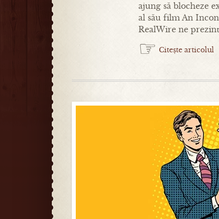
ajung să blocheze e
al său film An Inco
RealWire ne prezint
☞
Citește articolul