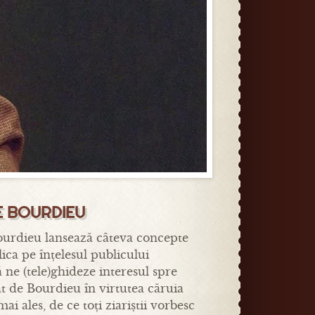
RE BOURDIEU
Bourdieu lansează câteva concepte
ica pe înțelesul publicului
 ne (tele)ghideze interesul spre
at de Bourdieu în virtutea căruia
i ales, de ce toți ziariștii vorbesc