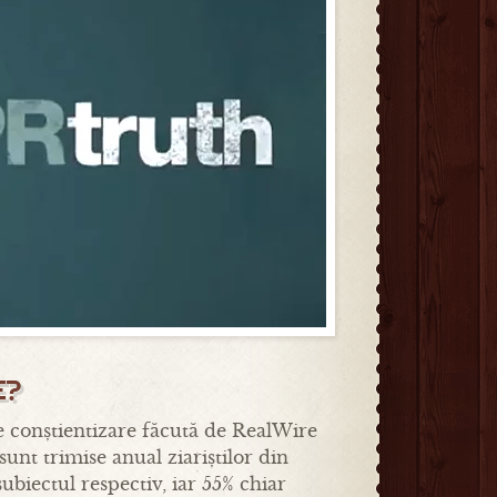
E?
 conștientizare făcută de RealWire
unt trimise anual ziariștilor din
subiectul respectiv, iar 55% chiar