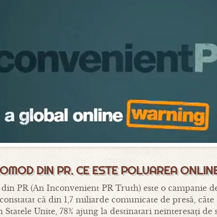
OMOD DIN PR. CE ESTE POLUAREA ONLIN
in PR (An Inconvenient PR Truth) este o campanie de
constatat că din 1,7 miliarde comunicate de presă, câte s
 Statele Unite, 78% ajung la destinatari neinteresați de 