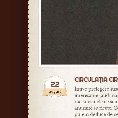
CIRCULAȚIA CI
22
Într-o prelegere sus
august
interesante (audimat
mecanismele ce stau 
anumite subiecte. Ce
putem deduce de ce m