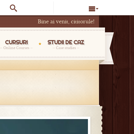


Bine ai venit, cititorule!
CURSURI
STUDII DE CAZ
Online Courses
Case studies