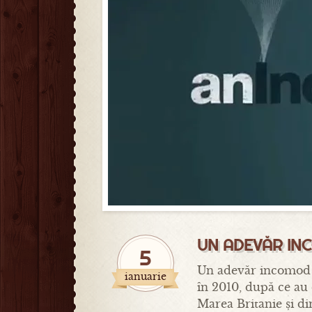
UN ADEVĂR INC
5
Un adevăr incomod d
ianuarie
în 2010, după ce au 
Marea Britanie și din