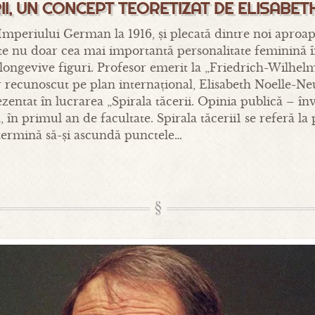
II, UN CONCEPT TEORETIZAT DE ELISAB
mperiului German la 1916, și plecată dintre noi aproape
 nu doar cea mai importantă personalitate feminină în d
longevive figuri. Profesor emerit la „Friedrich-Wilhelm
or recunoscut pe plan internațional, Elisabeth Noelle-N
zentat în lucrarea „Spirala tăcerii. Opinia publică – înv
n primul an de facultate. Spirala tăcerii1 se referă la
etermină să-și ascundă punctele…