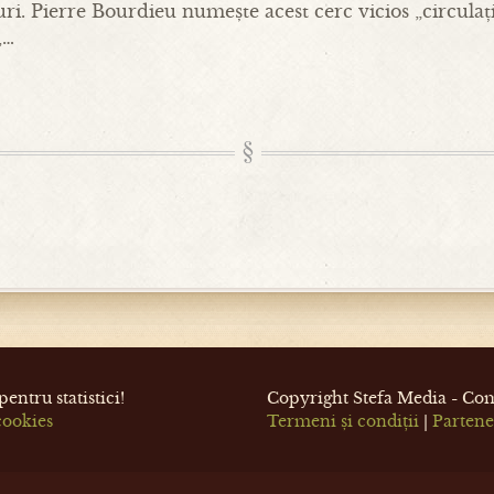
uri. Pierre Bourdieu numește acest cerc vicios „circulaț
,…
entru statistici!
Copyright Stefa Media - Com
cookies
Termeni și condiții
|
Partene