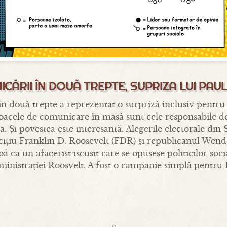
CĂRII ÎN DOUĂ TREPTE, SUPRIZA LUI PAU
n două trepte a reprezentat o surpriză inclusiv pentru 
oacele de comunicare în masă sunt cele responsabile de
a. Și povestea este interesantă. Alegerile electorale din
cițiu Franklin D. Roosevelt (FDR) și republicanul Wende
 ca un afacerist iscusit care se opusese politicilor soc
inistrației Roosvelt. A fost o campanie simplă pentru 